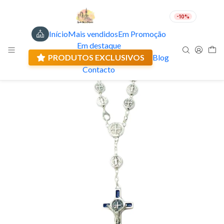
-10%
Início
Mais vendidos
Em Promoção
PT
EUR
Em destaque
Envio actual: 0.00 €
PRODUTOS EXCLUSIVOS
Blog
Contacto