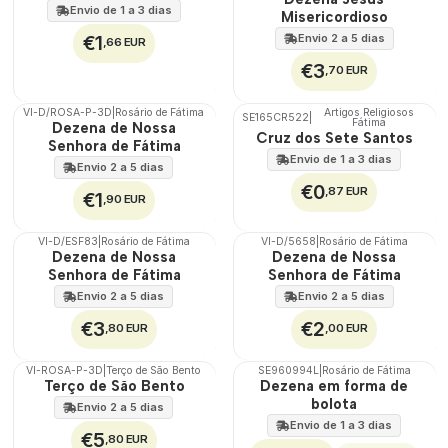
100%
Envio de 1 a 3 dias
Misericordioso
€1
Envio 2 a 5 dias
,66 EUR
€3
,70 EUR
VI-D/ROSA-P-3D
|
Rosário de Fátima
Artigos Religiosos
SE165CR522
|
Fátima
🇵🇹
Dezena de Nossa
Cruz dos Sete Santos
100%
Senhora de Fátima
Envio de 1 a 3 dias
Envio 2 a 5 dias
€0
,87 EUR
€1
,90 EUR
VI-D/ESF83
|
Rosário de Fátima
VI-D/5658
|
Rosário de Fátima
🇵🇹
🇵🇹
Dezena de Nossa
Dezena de Nossa
100%
100%
Senhora de Fátima
Senhora de Fátima
Envio 2 a 5 dias
Envio 2 a 5 dias
€3
€2
,80 EUR
,00 EUR
VI-ROSA-P-3D
|
Terço de São Bento
SE960994L
|
Rosário de Fátima
DESCONTO
🇵🇹
Terço de São Bento
Dezena em forma de
100%
bolota
Envio 2 a 5 dias
Envio de 1 a 3 dias
€5
,80 EUR