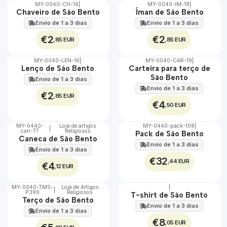
MY-0040-CH-16
|
MY-0040-IM-18
|
🇵🇹
🇵🇹
Chaveiro de São Bento
Íman de São Bento
100%
100%
Envio de 1 a 3 dias
Envio de 1 a 3 dias
€2
€2
,85 EUR
,85 EUR
MY-0040-LEN-16
|
MY-0040-CAR-19
|
🇵🇹
🇵🇹
Lenço de São Bento
Carteira para terço de
100%
100%
São Bento
Envio de 1 a 3 dias
Envio de 1 a 3 dias
€2
,85 EUR
€4
,50 EUR
MY-0440-
Loja de artigos
MY-0440-pack-108
|
|
can-77
Religiosos
🇵🇹
🇵🇹
Pack de São Bento
Caneca de São Bento
100%
100%
Envio de 1 a 3 dias
Envio de 1 a 3 dias
€32
,44 EUR
€4
,12 EUR
MY-0040-TMS-
Loja de Artigos
|
|
P399
Religiosos
🇵🇹
🇵🇹
T-shirt de São Bento
Terço de São Bento
100%
100%
Envio de 1 a 3 dias
Envio de 1 a 3 dias
€8
,05 EUR