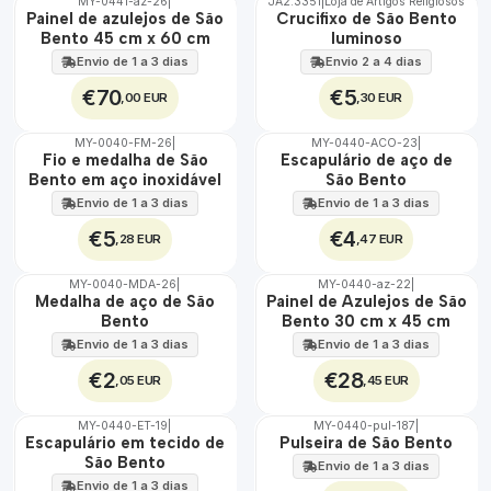
MY-0441-az-26
|
JA2.3351
|
Loja de Artigos Religiosos
TOP
🇵🇹
Painel de azulejos de São
Crucifixo de São Bento
100%
Bento 45 cm x 60 cm
luminoso
EXT.
Envio de 1 a 3 dias
Envio 2 a 4 dias
€70
€5
,00 EUR
,30 EUR
MY-0040-FM-26
|
MY-0440-ACO-23
|
🇵🇹
🇵🇹
Fio e medalha de São
Escapulário de aço de
100%
100%
Bento em aço inoxidável
São Bento
ÁGUA
ÁGUA
Envio de 1 a 3 dias
Envio de 1 a 3 dias
€5
€4
,28 EUR
,47 EUR
MY-0040-MDA-26
|
MY-0440-az-22
|
🇵🇹
🇵🇹
Medalha de aço de São
Painel de Azulejos de São
100%
100%
Bento
Bento 30 cm x 45 cm
ÁGUA
EXT.
Envio de 1 a 3 dias
Envio de 1 a 3 dias
€2
€28
,05 EUR
,45 EUR
MY-0440-ET-19
|
MY-0440-pul-187
|
🇵🇹
🇵🇹
Escapulário em tecido de
Pulseira de São Bento
100%
100%
São Bento
Envio de 1 a 3 dias
ÁGUA
Envio de 1 a 3 dias