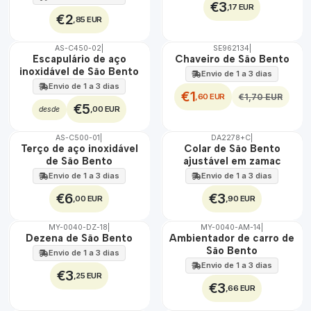
€3
,17 EUR
€2
,85 EUR
AS-C450-02
|
SE962134
|
ÁGUA
TOP
Escapulário de aço
Chaveiro de São Bento
DESCONTO
inoxidável de São Bento
Envio de 1 a 3 dias
Envio de 1 a 3 dias
€1
,60 EUR
€1,70 EUR
€5
,00 EUR
desde
AS-C500-01
|
DA2278+C
|
ÁGUA
Terço de aço inoxidável
Colar de São Bento
Não Disponível
de São Bento
ajustável em zamac
Envio de 1 a 3 dias
Envio de 1 a 3 dias
€6
€3
,00 EUR
,90 EUR
MY-0040-DZ-18
|
MY-0040-AM-14
|
🇵🇹
🇵🇹
Dezena de São Bento
Ambientador de carro de
100%
100%
São Bento
Envio de 1 a 3 dias
Envio de 1 a 3 dias
€3
,25 EUR
€3
,66 EUR