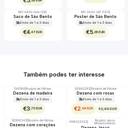
€5
,28 EUR
MY-0440-tote-128
|
MY-0040-QP-P413
|
🇵🇹
🇵🇹
Saco de São Bento
Poster de São Bento
100%
100%
Envio de 1 a 3 dias
Envio de 1 a 3 dias
€4
€5
,47 EUR
,28 EUR
Também podes ter interesse
DA1180
|
Rosário de Fátima
SE960282
|
Rosário de Fátima
DESCONTO
Dezena de madeira
Dezena com rosas
Envio de 1 a 3 dias
Envio de 1 a 3 dias
€3
€2
,70 EUR
,48 EUR
€2,64 EUR
SE960343
|
Rosário de Fátima
Rosário Jesus
VI18033333
|
Misericordioso
🇵🇹
Dezena com corações
Dezena Jesus