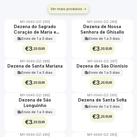
Ver mais produtos
MY-0040-DZ-290
|
MY-0040-DZ-289
|
🇵🇹
🇵🇹
Dezena do Sagrado
Dezena de Nossa
100%
100%
Coração de Maria e
Senhora de Ghisallo
Jesus
Envio de 1 a 3 dias
Envio de 1 a 3 dias
€3
€3
,25 EUR
,25 EUR
MY-0040-DZ-288
|
MY-0040-DZ-287
|
🇵🇹
🇵🇹
Dezena de Santa Mariana
Dezena de São Dionísio
100%
100%
Envio de 1 a 3 dias
Envio de 1 a 3 dias
€3
€3
,25 EUR
,25 EUR
MY-0040-DZ-286
|
MY-0040-DZ-285
|
🇵🇹
🇵🇹
Dezena de São
Dezena de Santa Sofia
100%
100%
Longuinho
Envio de 1 a 3 dias
Envio de 1 a 3 dias
€3
,25 EUR
€3
,25 EUR
MY-0040-DZ-284
|
MY-0040-DZ-283
|