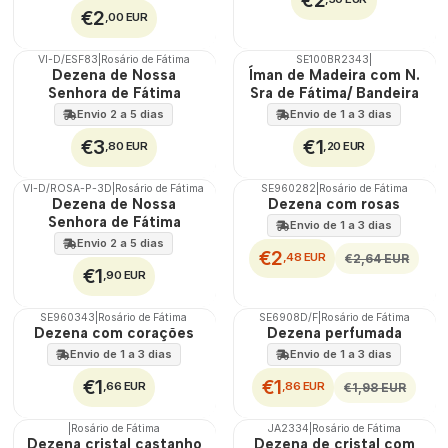
€2
,00 EUR
VI-D/ESF83
|
Rosário de Fátima
SE100BR2343
|
🇵🇹
Dezena de Nossa
Íman de Madeira com N.
100%
Senhora de Fátima
Sra de Fátima/ Bandeira
Envio 2 a 5 dias
Envio de 1 a 3 dias
€3
€1
,80 EUR
,20 EUR
VI-D/ROSA-P-3D
|
Rosário de Fátima
SE960282
|
Rosário de Fátima
DESCONTO
🇵🇹
Dezena de Nossa
Dezena com rosas
100%
Senhora de Fátima
Envio de 1 a 3 dias
Envio 2 a 5 dias
€2
,48 EUR
€2,64 EUR
€1
,90 EUR
SE960343
|
Rosário de Fátima
SE6908D/F
|
Rosário de Fátima
DESCONTO
Dezena com corações
Dezena perfumada
Envio de 1 a 3 dias
Envio de 1 a 3 dias
€1
€1
,66 EUR
,86 EUR
€1,98 EUR
|
Rosário de Fátima
JA2334
|
Rosário de Fátima
DESCONTO
Dezena cristal castanho
Dezena de cristal com