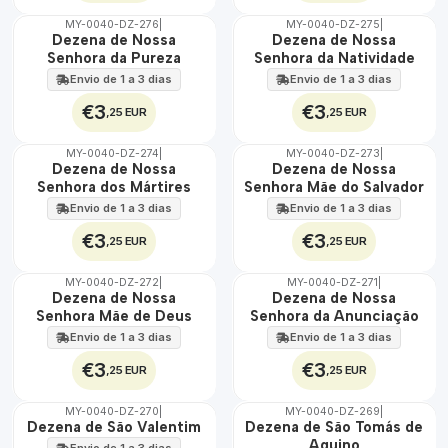
MY-0040-DZ-276
|
MY-0040-DZ-275
|
🇵🇹
🇵🇹
Dezena de Nossa
Dezena de Nossa
100%
100%
Senhora da Pureza
Senhora da Natividade
Envio de 1 a 3 dias
Envio de 1 a 3 dias
€3
€3
,25 EUR
,25 EUR
MY-0040-DZ-274
|
MY-0040-DZ-273
|
🇵🇹
🇵🇹
Dezena de Nossa
Dezena de Nossa
100%
100%
Senhora dos Mártires
Senhora Mãe do Salvador
Envio de 1 a 3 dias
Envio de 1 a 3 dias
€3
€3
,25 EUR
,25 EUR
MY-0040-DZ-272
|
MY-0040-DZ-271
|
🇵🇹
🇵🇹
Dezena de Nossa
Dezena de Nossa
100%
100%
Senhora Mãe de Deus
Senhora da Anunciação
Envio de 1 a 3 dias
Envio de 1 a 3 dias
€3
€3
,25 EUR
,25 EUR
MY-0040-DZ-270
|
MY-0040-DZ-269
|
🇵🇹
🇵🇹
Dezena de São Valentim
Dezena de São Tomás de
100%
100%
Aquino