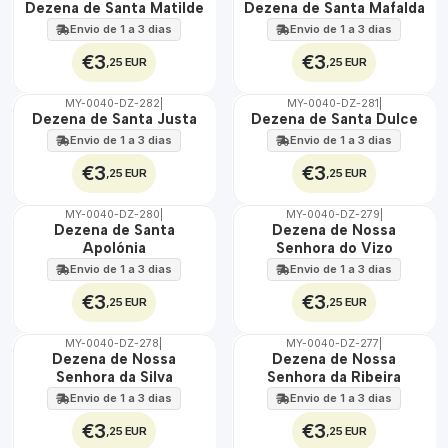
🇵🇹
🇵🇹
Dezena de Santa Matilde
Dezena de Santa Mafalda
100%
100%
Envio de 1 a 3 dias
Envio de 1 a 3 dias
€3
€3
,25 EUR
,25 EUR
MY-0040-DZ-282
|
MY-0040-DZ-281
|
🇵🇹
🇵🇹
Dezena de Santa Justa
Dezena de Santa Dulce
100%
100%
Envio de 1 a 3 dias
Envio de 1 a 3 dias
€3
€3
,25 EUR
,25 EUR
MY-0040-DZ-280
|
MY-0040-DZ-279
|
🇵🇹
🇵🇹
Dezena de Santa
Dezena de Nossa
100%
100%
Apolónia
Senhora do Vizo
Envio de 1 a 3 dias
Envio de 1 a 3 dias
€3
€3
,25 EUR
,25 EUR
MY-0040-DZ-278
|
MY-0040-DZ-277
|
🇵🇹
🇵🇹
Dezena de Nossa
Dezena de Nossa
100%
100%
Senhora da Silva
Senhora da Ribeira
Envio de 1 a 3 dias
Envio de 1 a 3 dias
€3
€3
,25 EUR
,25 EUR