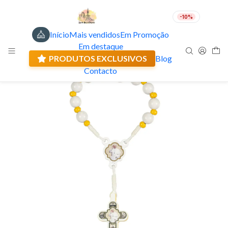
-10%
Início
Mais vendidos
Em Promoção
PT
EUR
Em destaque
Envio actual: 0.00 €
PRODUTOS EXCLUSIVOS
Blog
Contacto