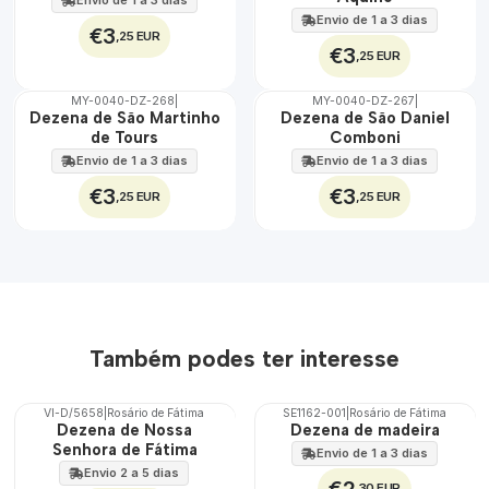
Envio de 1 a 3 dias
Envio de 1 a 3 dias
€3
,25 EUR
€3
,25 EUR
MY-0040-DZ-268
|
MY-0040-DZ-267
|
🇵🇹
🇵🇹
Dezena de São Martinho
Dezena de São Daniel
100%
100%
de Tours
Comboni
Envio de 1 a 3 dias
Envio de 1 a 3 dias
€3
€3
,25 EUR
,25 EUR
Também podes ter interesse
VI-D/5658
|
Rosário de Fátima
SE1162-001
|
Rosário de Fátima
🇵🇹
Dezena de Nossa
Dezena de madeira
100%
Senhora de Fátima
Envio de 1 a 3 dias
Envio 2 a 5 dias
€2
,30 EUR