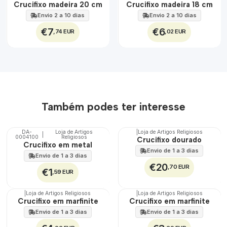
Crucifixo madeira 20 cm
Crucifixo madeira 18 cm
100%
100%
Envio 2 a 10 dias
Envio 2 a 10 dias
€7
€6
,74 EUR
,02 EUR
Também podes ter interesse
DA-
Loja de Artigos
|
Loja de Artigos Religiosos
|
0004100
Religiosos
Crucifixo dourado
Crucifixo em metal
Envio de 1 a 3 dias
Envio de 1 a 3 dias
€20
,70 EUR
€1
,59 EUR
|
Loja de Artigos Religiosos
|
Loja de Artigos Religiosos
Crucifixo em marfinite
Crucifixo em marfinite
Envio de 1 a 3 dias
Envio de 1 a 3 dias