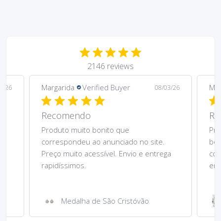
2146 reviews
Margarida
Verified Buyer
Mar
5/26
08/03/26
Recomendo
Re
Produto muito bonito que
Pre
correspondeu ao anunciado no site.
bom
Preço muito acessível. Envio e entrega
cor
rapidíssimos.
ent
Medalha de São Cristóvão