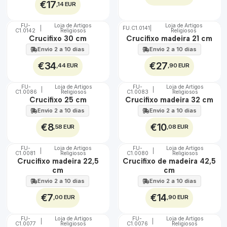
€17
,14 EUR
FU-
Loja de Artigos
Loja de Artigos
|
FU.C1.0141
|
C1.0142
Religiosos
Religiosos
🇵🇹
🇵🇹
Crucifixo 30 cm
Crucifixo madeira 21 cm
100%
100%
Envio 2 a 10 dias
Envio 2 a 10 dias
€34
€27
,44 EUR
,90 EUR
FU-
Loja de Artigos
FU-
Loja de Artigos
|
|
C1.0086
Religiosos
C1.0083
Religiosos
🇵🇹
🇵🇹
Crucifixo 25 cm
Crucifixo madeira 32 cm
100%
100%
Envio 2 a 10 dias
Envio 2 a 10 dias
€8
€10
,58 EUR
,08 EUR
FU-
Loja de Artigos
FU-
Loja de Artigos
|
|
C1.0081
Religiosos
C1.0080
Religiosos
🇵🇹
🇵🇹
Crucifixo madeira 22,5
Crucifixo de madeira 42,5
100%
100%
cm
cm
Envio 2 a 10 dias
Envio 2 a 10 dias
€7
€14
,00 EUR
,90 EUR
FU-
Loja de Artigos
FU-
Loja de Artigos
|
|
C1.0077
Religiosos
C1.0076
Religiosos
🇵🇹
🇵🇹