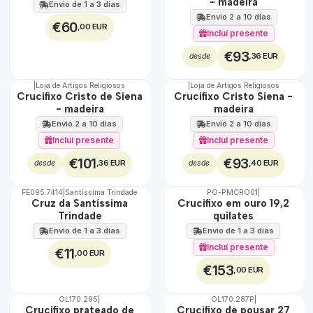
- madeira
Envio de 1 a 3 dias
Envio 2 a 10 dias
€60
,00 EUR
Incluí presente
€93
,36 EUR
desde
|
Loja de Artigos Religiosos
|
Loja de Artigos Religiosos
Crucifixo Cristo de Siena
Crucifixo Cristo Siena -
- madeira
madeira
Envio 2 a 10 dias
Envio 2 a 10 dias
Incluí presente
Incluí presente
€101
€93
,36 EUR
,40 EUR
desde
desde
FE095.7414
|
Santíssima Trindade
PO-PMCRO01
|
🇵🇹
Cruz da Santíssima
Crucifixo em ouro 19,2
100%
Trindade
quilates
Envio de 1 a 3 dias
Envio de 1 a 3 dias
Incluí presente
€11
,00 EUR
€153
,00 EUR
OL170.295
|
OL170.287P
|
Crucifixo prateado de
Crucifixo de pousar 27