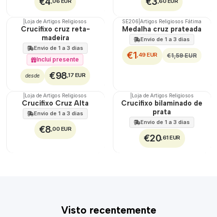
€4
€3
,06 EUR
,60 EUR
|
Loja de Artigos Religiosos
SE206
|
Artigos Religiosos Fátima
DESCONTO
Crucifixo cruz reta-
Medalha cruz prateada
madeira
Envio de 1 a 3 dias
Envio de 1 a 3 dias
€1
,49 EUR
€1,59 EUR
Incluí presente
€98
,17 EUR
desde
|
Loja de Artigos Religiosos
|
Loja de Artigos Religiosos
Crucifixo Cruz Alta
Crucifixo bilaminado de
prata
Envio de 1 a 3 dias
Envio de 1 a 3 dias
€8
,00 EUR
€20
,61 EUR
Visto recentemente