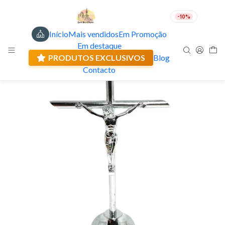
-10%
Início
Mais vendidos
Em Promoção
PT
EUR
Em destaque
Envio actual: 0.00 €
PRODUTOS EXCLUSIVOS
Blog
Contacto