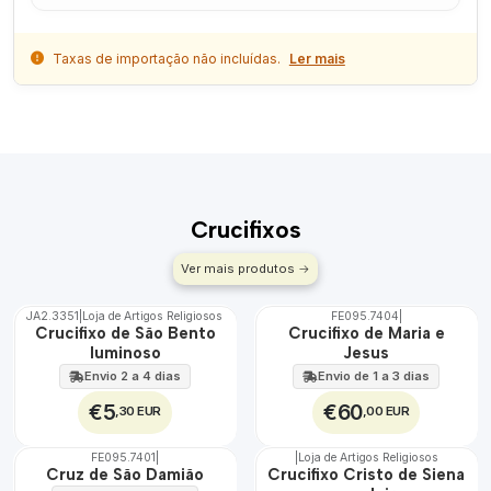
Taxas de importação não incluídas.
Ler mais
Crucifixos
Ver mais produtos
JA2.3351
|
Loja de Artigos Religiosos
FE095.7404
|
TOP
Crucifixo de São Bento
Crucifixo de Maria e
luminoso
Jesus
Envio 2 a 4 dias
Envio de 1 a 3 dias
€5
€60
,30 EUR
,00 EUR
FE095.7401
|
|
Loja de Artigos Religiosos
Cruz de São Damião
Crucifixo Cristo de Siena