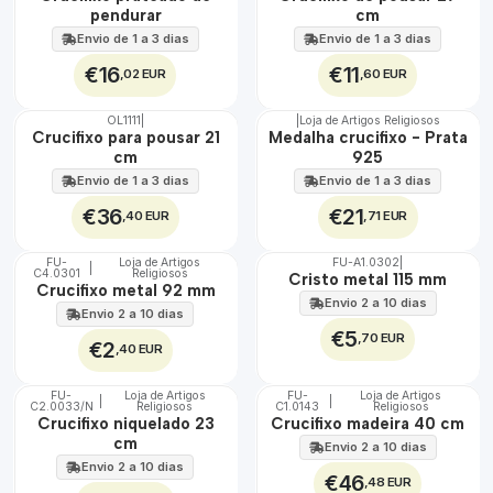
pendurar
cm
Envio de 1 a 3 dias
Envio de 1 a 3 dias
€16
€11
,02 EUR
,60 EUR
OL1111
|
|
Loja de Artigos Religiosos
🇵🇹
Crucifixo para pousar 21
Medalha crucifixo - Prata
100%
cm
925
Envio de 1 a 3 dias
Envio de 1 a 3 dias
€36
€21
,40 EUR
,71 EUR
FU-
Loja de Artigos
FU-A1.0302
|
|
C4.0301
Religiosos
🇵🇹
🇵🇹
Cristo metal 115 mm
Crucifixo metal 92 mm
100%
100%
Envio 2 a 10 dias
Envio 2 a 10 dias
€5
,70 EUR
€2
,40 EUR
FU-
Loja de Artigos
FU-
Loja de Artigos
|
|
C2.0033/N
Religiosos
C1.0143
Religiosos
🇵🇹
🇵🇹
Crucifixo niquelado 23
Crucifixo madeira 40 cm
100%
100%
cm
Envio 2 a 10 dias
Envio 2 a 10 dias
€46
,48 EUR