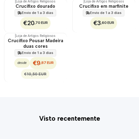
|
Loja de Artigos Religiosos
|
Loja de Artigos Religiosos
Crucifixo dourado
Crucifixo em marfinite
Envio de 1 a 3 dias
Envio de 1 a 3 dias
€20
€3
,70 EUR
,60 EUR
|
Loja de Artigos Religiosos
DESCONTO
Crucifixo Pousar Madeira
duas cores
Envio de 1 a 3 dias
€9
,87 EUR
desde
€10,50 EUR
Visto recentemente