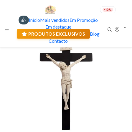
-10%
Início
Mais vendidos
Em Promoção
PT
EUR
Em destaque
Envio actual: 0.00 €
PRODUTOS EXCLUSIVOS
Blog
Contacto