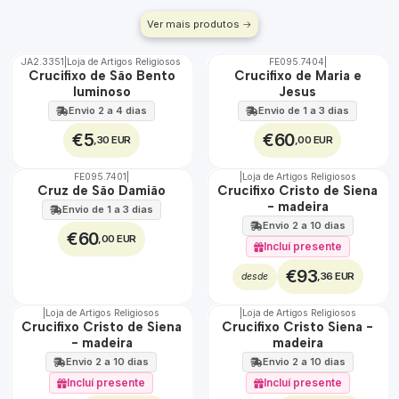
Ver mais produtos
JA2.3351
|
Loja de Artigos Religiosos
FE095.7404
|
TOP
Crucifixo de São Bento
Crucifixo de Maria e
luminoso
Jesus
Envio 2 a 4 dias
Envio de 1 a 3 dias
€5
€60
,30 EUR
,00 EUR
FE095.7401
|
|
Loja de Artigos Religiosos
Cruz de São Damião
Crucifixo Cristo de Siena
- madeira
Envio de 1 a 3 dias
Envio 2 a 10 dias
€60
,00 EUR
Incluí presente
€93
,36 EUR
desde
|
Loja de Artigos Religiosos
|
Loja de Artigos Religiosos
Crucifixo Cristo de Siena
Crucifixo Cristo Siena -
- madeira
madeira
Envio 2 a 10 dias
Envio 2 a 10 dias
Incluí presente
Incluí presente