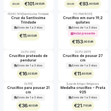
€101
€93
,36 EUR
,40 EUR
desde
desde
FE095.7414
|
Santíssima Trindade
PO-PMCRO01
|
🇵🇹
Cruz da Santíssima
Crucifixo em ouro 19,2
100%
Trindade
quilates
Envio de 1 a 3 dias
Envio de 1 a 3 dias
Incluí presente
€11
,00 EUR
€153
,00 EUR
OL170.295
|
OL170.287P
|
Crucifixo prateado de
Crucifixo de pousar 27
pendurar
cm
Envio de 1 a 3 dias
Envio de 1 a 3 dias
€16
€11
,02 EUR
,60 EUR
OL1111
|
|
Loja de Artigos Religiosos
🇵🇹
Crucifixo para pousar 21
Medalha crucifixo - Prata
100%
cm
925
Envio de 1 a 3 dias
Envio de 1 a 3 dias
€36
€21
,40 EUR
,71 EUR