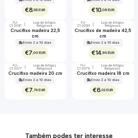
€8
€10
,58 EUR
,08 EUR
FU-
Loja de Artigos
FU-
Loja de Artigos
|
|
C1.0081
Religiosos
C1.0080
Religiosos
🇵🇹
🇵🇹
Crucifixo madeira 22,5
Crucifixo de madeira 42,5
100%
100%
cm
cm
Envio 2 a 10 dias
Envio 2 a 10 dias
€7
€14
,00 EUR
,90 EUR
FU-
Loja de Artigos
FU-
Loja de Artigos
|
|
C1.0077
Religiosos
C1.0076
Religiosos
🇵🇹
🇵🇹
Crucifixo madeira 20 cm
Crucifixo madeira 18 cm
100%
100%
Envio 2 a 10 dias
Envio 2 a 10 dias
€7
€6
,74 EUR
,02 EUR
Também podes ter interesse