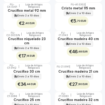
FU-
Loja de Artigos
FU-A1.0302
|
|
C4.0301
Religiosos
🇵🇹
🇵🇹
Cristo metal 115 mm
Crucifixo metal 92 mm
100%
100%
Envio 2 a 10 dias
Envio 2 a 10 dias
€5
,70 EUR
€2
,40 EUR
FU-
Loja de Artigos
FU-
Loja de Artigos
|
|
C2.0033/N
Religiosos
C1.0143
Religiosos
🇵🇹
🇵🇹
Crucifixo niquelado 23
Crucifixo madeira 40 cm
100%
100%
cm
Envio 2 a 10 dias
Envio 2 a 10 dias
€46
,48 EUR
€17
,14 EUR
FU-
Loja de Artigos
Loja de Artigos
|
FU.C1.0141
|
C1.0142
Religiosos
Religiosos
🇵🇹
🇵🇹
Crucifixo 30 cm
Crucifixo madeira 21 cm
100%
100%
Envio 2 a 10 dias
Envio 2 a 10 dias
€34
€27
,44 EUR
,90 EUR
FU-
Loja de Artigos
FU-
Loja de Artigos
|
|
C1.0086
Religiosos
C1.0083
Religiosos
🇵🇹
🇵🇹
Crucifixo 25 cm
Crucifixo madeira 32 cm
100%
100%
Envio 2 a 10 dias
Envio 2 a 10 dias