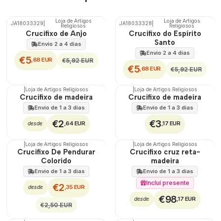
Loja de Artigos
Loja de Artigos
JA18033329
|
JA18033328
|
DESCONTO
DESCONTO
Religiosos
Religiosos
Crucifixo de Anjo
Crucifixo do Espírito
Santo
Envio 2 a 4 dias
Envio 2 a 4 dias
€5
,68 EUR
€5,92 EUR
€5
,68 EUR
€5,92 EUR
|
Loja de Artigos Religiosos
|
Loja de Artigos Religiosos
Crucifixo de madeira
Crucifixo de madeira
Envio de 1 a 3 dias
Envio de 1 a 3 dias
€2
€3
,64 EUR
,17 EUR
desde
|
Loja de Artigos Religiosos
|
Loja de Artigos Religiosos
DESCONTO
Crucifixo De Pendurar
Crucifixo cruz reta-
Colorido
madeira
Envio de 1 a 3 dias
Envio de 1 a 3 dias
Incluí presente
€2
,35 EUR
desde
€98
,17 EUR
desde
€2,50 EUR