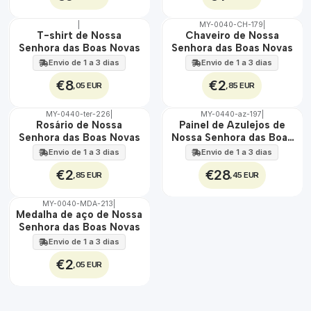
|
MY-0040-CH-179
|
🇵🇹
🇵🇹
T-shirt de Nossa
Chaveiro de Nossa
100%
100%
Senhora das Boas Novas
Senhora das Boas Novas
Envio de 1 a 3 dias
Envio de 1 a 3 dias
€8
€2
,05 EUR
,85 EUR
MY-0440-ter-226
|
MY-0440-az-197
|
🇵🇹
🇵🇹
Rosário de Nossa
Painel de Azulejos de
100%
100%
Senhora das Boas Novas
Nossa Senhora das Boas
EXT.
Novas 30 cm x 45 cm
Envio de 1 a 3 dias
Envio de 1 a 3 dias
€2
€28
,85 EUR
,45 EUR
MY-0040-MDA-213
|
🇵🇹
Medalha de aço de Nossa
100%
Senhora das Boas Novas
ÁGUA
Envio de 1 a 3 dias
€2
,05 EUR