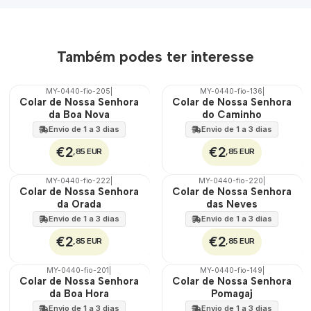
Também podes ter interesse
MY-0440-fio-205
|
MY-0440-fio-136
|
🇵🇹
🇵🇹
Colar de Nossa Senhora
Colar de Nossa Senhora
100%
100%
da Boa Nova
do Caminho
Envio de 1 a 3 dias
Envio de 1 a 3 dias
€2
€2
,85 EUR
,85 EUR
MY-0440-fio-222
|
MY-0440-fio-220
|
🇵🇹
🇵🇹
Colar de Nossa Senhora
Colar de Nossa Senhora
100%
100%
da Orada
das Neves
Envio de 1 a 3 dias
Envio de 1 a 3 dias
€2
€2
,85 EUR
,85 EUR
MY-0440-fio-201
|
MY-0440-fio-149
|
🇵🇹
🇵🇹
Colar de Nossa Senhora
Colar de Nossa Senhora
100%
100%
da Boa Hora
Pomagaj
Envio de 1 a 3 dias
Envio de 1 a 3 dias