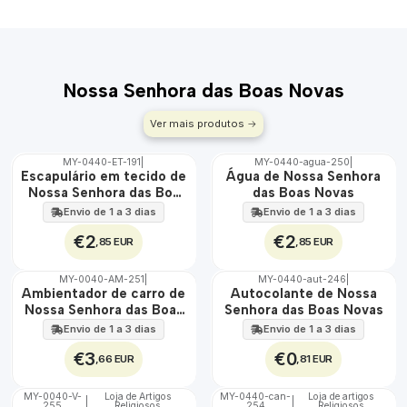
Nossa Senhora das Boas Novas
Ver mais produtos
MY-0440-ET-191
|
MY-0440-agua-250
|
🇵🇹
🇵🇹
Escapulário em tecido de
Água de Nossa Senhora
100%
100%
Nossa Senhora das Boa
das Boas Novas
ÁGUA
Novas
Envio de 1 a 3 dias
Envio de 1 a 3 dias
€2
€2
,85 EUR
,85 EUR
MY-0040-AM-251
|
MY-0440-aut-246
|
🇵🇹
🇵🇹
Ambientador de carro de
Autocolante de Nossa
100%
100%
Nossa Senhora das Boas
Senhora das Boas Novas
Novas
Envio de 1 a 3 dias
Envio de 1 a 3 dias
€3
€0
,66 EUR
,81 EUR
MY-0040-V-
Loja de Artigos
MY-0440-can-
Loja de artigos
|
|
255
Religiosos
254
Religiosos