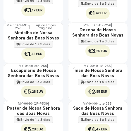
Envio de 1 a 3 dias
Envio de 1 a 3 dias
€3
,17 EUR
€1
,42 EUR
MY-0040-MD-
Loja de artigos
MY-0040-DZ-256
|
|
257
Religiosos
🇵🇹
🇵🇹
Dezena de Nossa
Medalha de Nossa
100%
100%
Senhora das Boas Novas
Senhora das Boas Novas
Envio de 1 a 3 dias
Envio de 1 a 3 dias
€3
,25 EUR
€1
,42 EUR
MY-0440-esc-256
|
MY-0040-IM-255
|
🇵🇹
🇵🇹
Escapulário de Nossa
Íman de Nossa Senhora
100%
100%
Senhora das Boas Novas
das Boas Novas
Envio de 1 a 3 dias
Envio de 1 a 3 dias
€5
€2
,28 EUR
,85 EUR
MY-0040-QP-P539
|
MY-0440-tote-255
|
🇵🇹
🇵🇹
Poster de Nossa Senhora
Saco de Nossa Senhora
100%
100%
das Boas Novas
das Boas Novas
Envio de 1 a 3 dias
Envio de 1 a 3 dias
€5
€4
,28 EUR
,47 EUR