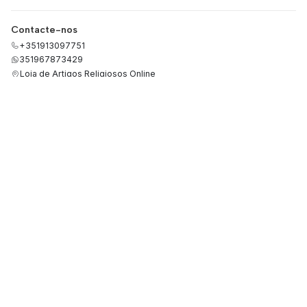
Contacte-nos
+351913097751
351967873429
Loja de Artigos Religiosos Online
Rua de São Paulo 33, loja 46
2495-435 Fátima
Santarém - Portugal
Categorias
Termos e Condições
Política de Privacidade
Política de reembolso
Política de Cookies
Conflitos de Consumo
Cotação de Metais Preciosos
Livro de Reclamações
RGPD
Informação
Sobre nós
Métodos de Pagamento