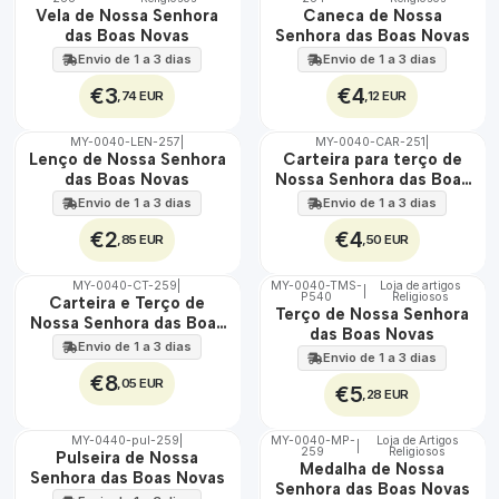
🇵🇹
🇵🇹
Vela de Nossa Senhora
Caneca de Nossa
100%
100%
das Boas Novas
Senhora das Boas Novas
Envio de 1 a 3 dias
Envio de 1 a 3 dias
€3
€4
,74 EUR
,12 EUR
MY-0040-LEN-257
|
MY-0040-CAR-251
|
🇵🇹
🇵🇹
Lenço de Nossa Senhora
Carteira para terço de
100%
100%
das Boas Novas
Nossa Senhora das Boas
Novas
Envio de 1 a 3 dias
Envio de 1 a 3 dias
€2
€4
,85 EUR
,50 EUR
MY-0040-CT-259
|
MY-0040-TMS-
Loja de artigos
|
P540
Religiosos
🇵🇹
🇵🇹
Carteira e Terço de
Terço de Nossa Senhora
100%
100%
Nossa Senhora das Boas
das Boas Novas
Novas
Envio de 1 a 3 dias
Envio de 1 a 3 dias
€8
,05 EUR
€5
,28 EUR
MY-0440-pul-259
|
MY-0040-MP-
Loja de Artigos
|
259
Religiosos
🇵🇹
🇵🇹
Pulseira de Nossa
Medalha de Nossa
100%
100%
Senhora das Boas Novas
Senhora das Boas Novas