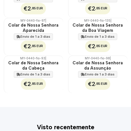
€2
€2
,85 EUR
,85 EUR
MY-0440-fio-97
|
MY-0440-fio-135
|
🇵🇹
🇵🇹
Colar de Nossa Senhora
Colar de Nossa Senhora
100%
100%
Aparecida
da Boa Viagem
Envio de 1 a 3 dias
Envio de 1 a 3 dias
€2
€2
,85 EUR
,85 EUR
MY-0440-fio-93
|
MY-0440-fio-98
|
🇵🇹
🇵🇹
Colar de Nossa Senhora
Colar de Nossa Senhora
100%
100%
da Cabeça
da Assunção
Envio de 1 a 3 dias
Envio de 1 a 3 dias
€2
€2
,85 EUR
,85 EUR
Visto recentemente