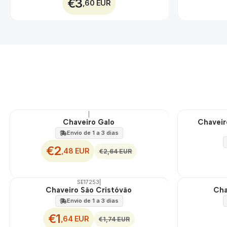
€3
,60 EUR
|
DESCONTO
Chaveiro Galo
Chaveir
Envio de 1 a 3 dias
€2
,48 EUR
€2,64 EUR
SE17253
|
DESCONTO
TOP
Chaveiro São Cristóvão
Cha
Envio de 1 a 3 dias
€1
,64 EUR
€1,74 EUR