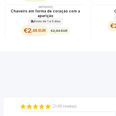
SE17600C
|
DESCONTO
DESCONTO
Chaveiro em forma de coração com a
aparição
Envio de 1 a 3 dias
€
€2
,48 EUR
€2,64 EUR
2149 reviews