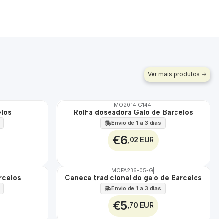
Ver mais produtos
MO20.14.G144
|
elos
Rolha doseadora Galo de Barcelos
🇵🇹
100%
Envio de 1 a 3 dias
€6
,02 EUR
MOFA236-05-G
|
rcelos
Caneca tradicional do galo de Barcelos
🇵🇹
100%
Envio de 1 a 3 dias
€5
,70 EUR