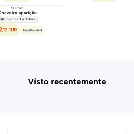
SE17501
|
Chaveiro aparição
Envio de 1 a 3 dias
2
,12 EUR
€2,26 EUR
Visto recentemente