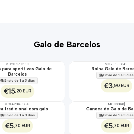
Galo de Barcelos
MO20.27.G159
|
MO20.15.G145
|
 para aperitivos Galo de
Rolha Galo de Barc
🇵🇹
Barcelos
100%
Envio de 1 a 3 dias
TOP
Envio de 1 a 3 dias
€3
,90 EUR
€15
,20 EUR
MOFA236-07-G
|
MO90360
|
a tradicional com galo
Caneca de Galo de Ba
🇵🇹
100%
Envio de 1 a 3 dias
Envio de 1 a 3 dias
€5
€5
,70 EUR
,70 EUR