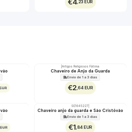
€4
,23 EUR
|
Artigos Religiosos Fátima
óvão
Chaveiro de Anjo da Guarda
Envio de 1 a 3 dias
€2
,64 EUR
 EUR
SE1645227
|
óvão
Chaveiro anjo da guarda e São Cristóvão
Envio de 1 a 3 dias
€1
,84 EUR
 EUR