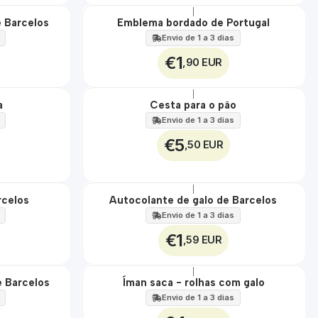
|
Não Disponível
 Barcelos
Emblema bordado de Portugal
Envio de 1 a 3 dias
€1
,90 EUR
|
a
Cesta para o pão
🇵🇹
100%
Envio de 1 a 3 dias
€5
,50 EUR
|
rcelos
Autocolante de galo de Barcelos
Envio de 1 a 3 dias
€1
,59 EUR
|
Não Disponível
e Barcelos
Íman saca - rolhas com galo
Envio de 1 a 3 dias