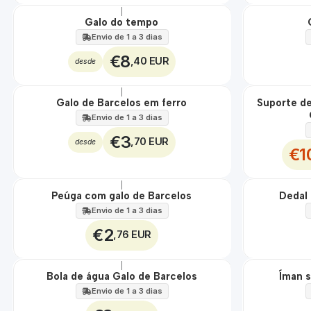
|
Galo do tempo
🇵🇹
100%
Envio de 1 a 3 dias
TOP
€8
,40 EUR
desde
|
DESCONTO
Galo de Barcelos em ferro
Suporte d
🇵🇹
100%
Envio de 1 a 3 dias
€3
,70 EUR
desde
€1
|
Peúga com galo de Barcelos
Dedal
Envio de 1 a 3 dias
€2
,76 EUR
|
Não Disponível
Não Disponível
Bola de água Galo de Barcelos
Íman s
Envio de 1 a 3 dias