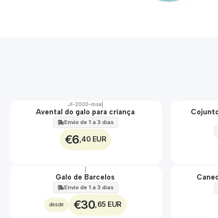
JI-2000-rosa
|
Avental do galo para criança
Cojunto
🇵🇹
🇵🇹
100%
100%
Envio de 1 a 3 dias
€6
,40 EUR
|
Galo de Barcelos
Canec
🇵🇹
🇵🇹
100%
100%
Envio de 1 a 3 dias
€30
,65 EUR
desde