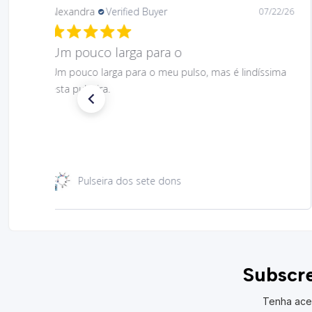
Daniela
Verified Buyer
08/06/26
Gostei muito bem linda 😊
Gostei muito bem linda 😊
Santa Rita 49 cm
Subscre
Tenha ace