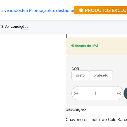
s vendidos
Em Promoção
Em destaque
PRODUTOS EXCLU
Chaveiro Galo d
tal
Recebe prese
Ver condições
|
(Isento de IVA)
COR
preto
prateado
Quantidade
DESCRIÇÃO
Chaveiro em metal do Galo Barce