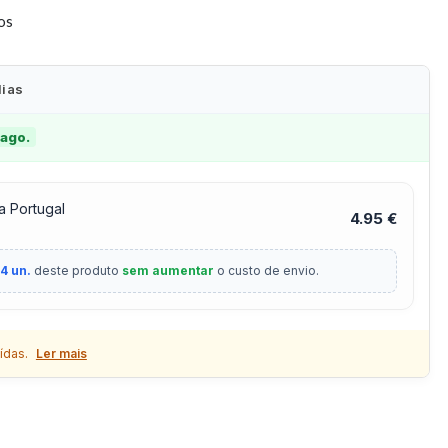
tos
dias
 ago.
a Portugal
4.95 €
4 un.
deste produto
sem aumentar
o custo de envio.
ídas.
Ler mais