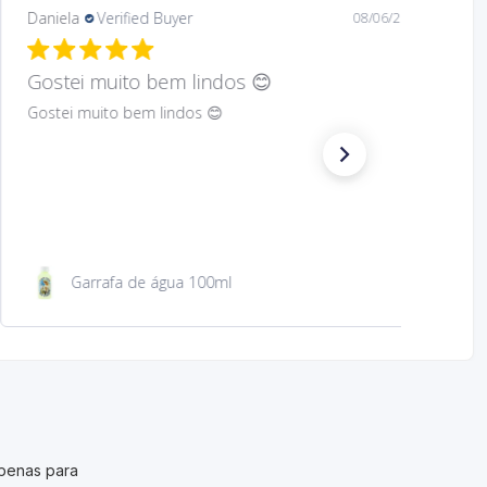
Mary
Verified Buyer
08/05/26
Hard to find Saint
Absolutely wonderful!
São Jacinto 23 cm
penas para