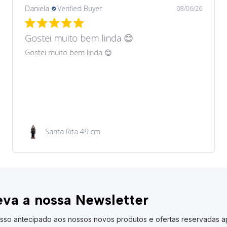
Daniela
Verified Buyer
08/06/26
Gostei muito bem lindos 😊
Gostei muito bem lindos 😊
Garrafa de água 100ml
va a nossa Newsletter
sso antecipado aos nossos novos produtos e ofertas reservadas a