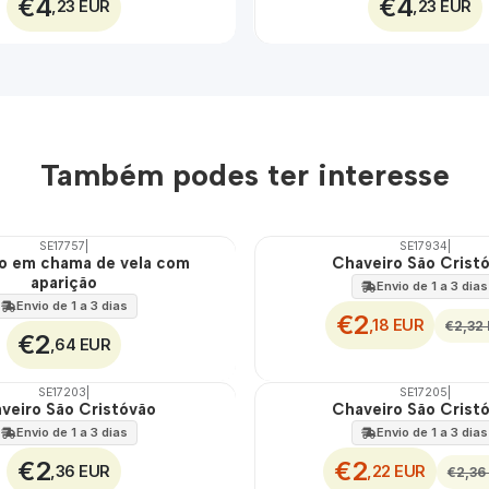
€4
€4
,23 EUR
,23 EUR
Também podes ter interesse
SE17757
|
SE17934
|
DESCONTO
o em chama de vela com
Chaveiro São Crist
aparição
Envio de 1 a 3 dias
Envio de 1 a 3 dias
€2
,18 EUR
€2,32
€2
,64 EUR
SE17203
|
SE17205
|
DESCONTO
veiro São Cristóvão
Chaveiro São Crist
Envio de 1 a 3 dias
Envio de 1 a 3 dias
€2
€2
,36 EUR
,22 EUR
€2,36