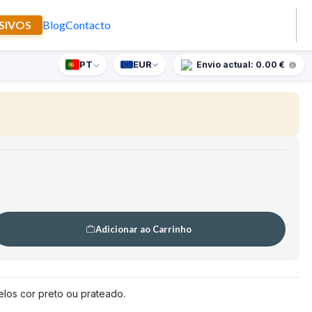
SIVOS
Blog
Contacto
e Barcelos
PT
EUR
nte supresa para encomendas superiores a 90€
Envio actual: 0.00 €
Adicionar ao Carrinho
los cor preto ou prateado.