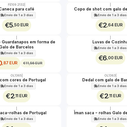
FE109.2132
|
|
Caneca para café
Copo de shot com galo de
Envio de 1 a 3 dias
Envio de 1 a 3 dias
€5
€2
,50 EUR
,64 EUR
|
|
e Guardanapos em forma de
Luvas de Cozinh
🇵🇹
Galo de Barcelos
100%
Envio de 1 a 3 dias
Envio de 1 a 3 dias
€6
,00 EUR
0
,87 EUR
€11,56 EUR
OL1365
|
OL1363
|
 com cores de Portugal
Dedal com galo de Ba
Envio de 1 a 3 dias
Envio de 1 a 3 dias
€2
€2
,11 EUR
,11 EUR
|
|
Não Disponível
aca-rolhas de Portugal
Íman saca - rolhas Galo d
Envio de 1 a 3 dias
Envio de 1 a 3 dias