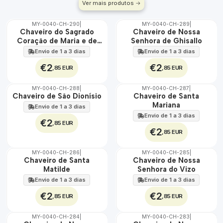
Ver mais produtos
MY-0040-CH-290
|
MY-0040-CH-289
|
🇵🇹
🇵🇹
Chaveiro do Sagrado
Chaveiro de Nossa
100%
100%
Coração de Maria e de
Senhora de Ghisallo
Jesus
Envio de 1 a 3 dias
Envio de 1 a 3 dias
€2
€2
,85 EUR
,85 EUR
MY-0040-CH-288
|
MY-0040-CH-287
|
🇵🇹
🇵🇹
Chaveiro de São Dionísio
Chaveiro de Santa
100%
100%
Mariana
Envio de 1 a 3 dias
Envio de 1 a 3 dias
€2
,85 EUR
€2
,85 EUR
MY-0040-CH-286
|
MY-0040-CH-285
|
🇵🇹
🇵🇹
Chaveiro de Santa
Chaveiro de Nossa
100%
100%
Matilde
Senhora do Vizo
Envio de 1 a 3 dias
Envio de 1 a 3 dias
€2
€2
,85 EUR
,85 EUR
MY-0040-CH-284
|
MY-0040-CH-283
|