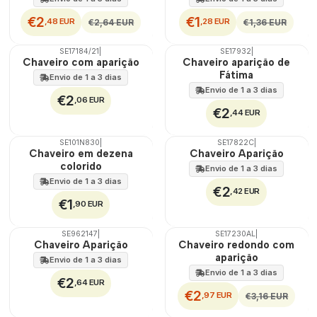
€2
€1
,48 EUR
,28 EUR
€2,64 EUR
€1,36 EUR
SE17184/21
|
SE17932
|
Chaveiro com aparição
Chaveiro aparição de
Fátima
Envio de 1 a 3 dias
Envio de 1 a 3 dias
€2
,06 EUR
€2
,44 EUR
SE101N830
|
SE17822C
|
Chaveiro em dezena
Chaveiro Aparição
colorido
Envio de 1 a 3 dias
Envio de 1 a 3 dias
€2
,42 EUR
€1
,90 EUR
SE962147
|
SE17230AL
|
DESCONTO
Chaveiro Aparição
Chaveiro redondo com
aparição
Envio de 1 a 3 dias
Envio de 1 a 3 dias
€2
,64 EUR
€2
,97 EUR
€3,16 EUR