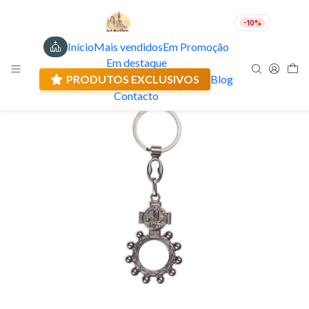
-10%
Início
Mais vendidos
Em Promoção
PT
EUR
Em destaque
Envio actual: 0.00 €
PRODUTOS EXCLUSIVOS
Blog
Contacto