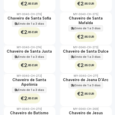
€2
€2
,85 EUR
,85 EUR
MY-0040-CH-276
|
MY-0040-CH-275
|
🇵🇹
🇵🇹
Chaveiro de Santa Sofia
Chaveiro de Santa
100%
100%
Mafalda
Envio de 1 a 3 dias
Envio de 1 a 3 dias
€2
,85 EUR
€2
,85 EUR
MY-0040-CH-274
|
MY-0040-CH-273
|
🇵🇹
🇵🇹
Chaveiro de Santa Justa
Chaveiro de Santa Dulce
100%
100%
Envio de 1 a 3 dias
Envio de 1 a 3 dias
€2
€2
,85 EUR
,85 EUR
MY-0040-CH-272
|
MY-0040-CH-271
|
🇵🇹
🇵🇹
Chaveiro de Santa
Chaveiro de Joana D'Arc
100%
100%
Apolónia
Envio de 1 a 3 dias
Envio de 1 a 3 dias
€2
,85 EUR
€2
,85 EUR
MY-0040-CH-270
|
MY-0040-CH-269
|
🇵🇹
🇵🇹
Chaveiro do Batismo
Chaveiro de Jesus