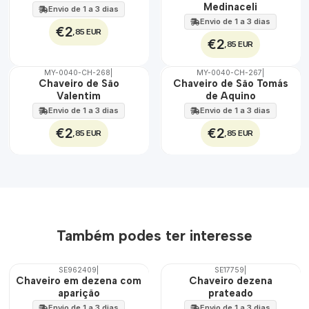
100%
100%
Medinaceli
Envio de 1 a 3 dias
Envio de 1 a 3 dias
€2
,85 EUR
€2
,85 EUR
MY-0040-CH-268
|
MY-0040-CH-267
|
🇵🇹
🇵🇹
Chaveiro de São
Chaveiro de São Tomás
100%
100%
Valentim
de Aquino
Envio de 1 a 3 dias
Envio de 1 a 3 dias
€2
€2
,85 EUR
,85 EUR
Também podes ter interesse
SE962409
|
SE17759
|
DESCONTO
DESCONTO
Chaveiro em dezena com
Chaveiro dezena
aparição
prateado
Envio de 1 a 3 dias
Envio de 1 a 3 dias