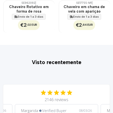
SE962092
|
SE17755-M1
|
Chaveiro Rotativo em
Chaveiro em chama de
forma de rosa
vela com aparição
Envio de 1 a 3 dias
Envio de 1 a 3 dias
€2
€2
,02 EUR
,64 EUR
Visto recentemente
2146 reviews
Margarida
Verified Buyer
Mar
5/26
08/03/26