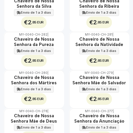
🇵🇹
🇵🇹
Chaveiro de Nossa
Chaveiro de Nossa
100%
100%
Senhora da Silva
Senhora da Ribeira
Envio de 1 a 3 dias
Envio de 1 a 3 dias
€2
€2
,85 EUR
,85 EUR
MY-0040-CH-282
|
MY-0040-CH-281
|
🇵🇹
🇵🇹
Chaveiro de Nossa
Chaveiro de Nossa
100%
100%
Senhora da Pureza
Senhora da Natividade
Envio de 1 a 3 dias
Envio de 1 a 3 dias
€2
€2
,85 EUR
,85 EUR
MY-0040-CH-280
|
MY-0040-CH-279
|
🇵🇹
🇵🇹
Chaveiro de Nossa
Chaveiro de Nossa
100%
100%
Senhora dos Mártires
Senhora Mãe do Salvador
Envio de 1 a 3 dias
Envio de 1 a 3 dias
€2
€2
,85 EUR
,85 EUR
MY-0040-CH-278
|
MY-0040-CH-277
|
🇵🇹
🇵🇹
Chaveiro de Nossa
Chaveiro de Nossa
100%
100%
Senhora Mãe de Deus
Senhora da Anunciação
Envio de 1 a 3 dias
Envio de 1 a 3 dias