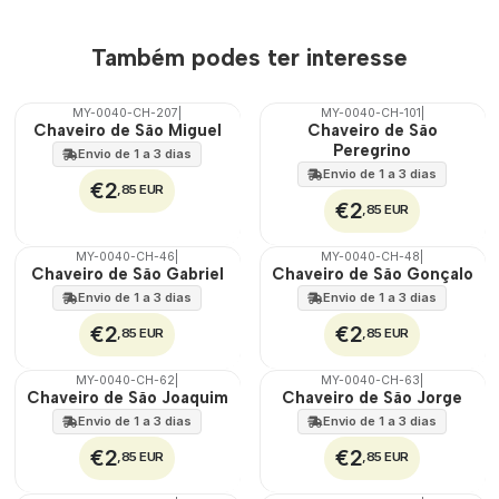
Também podes ter interesse
MY-0040-CH-207
|
MY-0040-CH-101
|
🇵🇹
🇵🇹
Chaveiro de São Miguel
Chaveiro de São
100%
100%
Peregrino
Envio de 1 a 3 dias
Envio de 1 a 3 dias
€2
,85 EUR
€2
,85 EUR
MY-0040-CH-46
|
MY-0040-CH-48
|
🇵🇹
🇵🇹
Chaveiro de São Gabriel
Chaveiro de São Gonçalo
100%
100%
Envio de 1 a 3 dias
Envio de 1 a 3 dias
€2
€2
,85 EUR
,85 EUR
MY-0040-CH-62
|
MY-0040-CH-63
|
🇵🇹
🇵🇹
Chaveiro de São Joaquim
Chaveiro de São Jorge
100%
100%
Envio de 1 a 3 dias
Envio de 1 a 3 dias
€2
€2
,85 EUR
,85 EUR