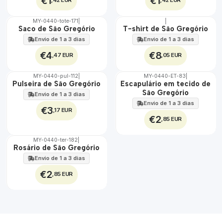
€1
€1
MY-0440-tote-171
|
|
🇵🇹
🇵🇹
Saco de São Gregório
T-shirt de São Gregório
100%
100%
Envio de 1 a 3 dias
Envio de 1 a 3 dias
€4
€8
,47 EUR
,05 EUR
MY-0440-pul-112
|
MY-0440-ET-83
|
🇵🇹
🇵🇹
Pulseira de São Gregório
Escapulário em tecido de
100%
100%
São Gregório
Envio de 1 a 3 dias
ÁGUA
Envio de 1 a 3 dias
€3
,17 EUR
€2
,85 EUR
MY-0440-ter-182
|
🇵🇹
Rosário de São Gregório
100%
Envio de 1 a 3 dias
€2
,85 EUR