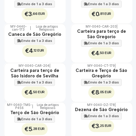
Envio de 1 a 3 dias
Envio de 1 a 3 dias
€3
€0
,66 EUR
,81 EUR
MY-0440-
Loja de artigos
MY-0040-CAR-203
|
|
can-173
Religiosos
🇵🇹
🇵🇹
Carteira para terço de
Caneca de São Gregório
100%
100%
São Gregorio
Envio de 1 a 3 dias
Envio de 1 a 3 dias
€4
,12 EUR
€4
,50 EUR
MY-0040-CAR-204
|
MY-0040-CT-179
|
🇵🇹
🇵🇹
Carteira para terço de
Carteira e Terço de São
100%
100%
São Isidoro de Sevilha
Gregório
Envio de 1 a 3 dias
Envio de 1 a 3 dias
€4
€8
,50 EUR
,05 EUR
MY-0040-TMS-
Loja de artigos
MY-0040-DZ-178
|
|
P456
Religiosos
🇵🇹
🇵🇹
Dezena de São Gregório
Terço de São Gregório
100%
100%
Envio de 1 a 3 dias
Envio de 1 a 3 dias
€3
,25 EUR
€5
,28 EUR