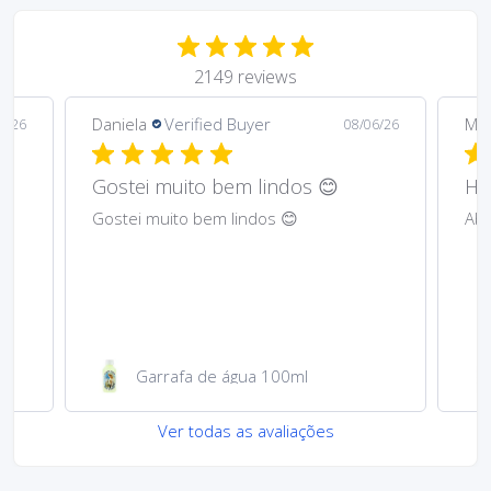
2149 reviews
Daniela
Verified Buyer
Ma
6/26
08/06/26
Gostei muito bem lindos 😊
Har
Gostei muito bem lindos 😊
Abs
Garrafa de água 100ml
Ver todas as avaliações