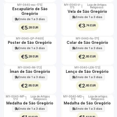
MY-0440-esc-175
|
MY-0040-V-
Loja de Artigos
|
175
Religiosos
🇵🇹
🇵🇹
Escapulário de São
Vela de São Gregório
100%
100%
Gregório
Envio de 1 a 3 dias
Envio de 1 a 3 dias
€3
,74 EUR
€5
,28 EUR
MY-0040-QP-P460
|
MY-0440-fio-171
|
🇵🇹
🇵🇹
Poster de São Gregório
Colar de São Gregório
100%
100%
Envio de 1 a 3 dias
Envio de 1 a 3 dias
€5
€2
,28 EUR
,85 EUR
MY-0040-IM-172
|
MY-0040-LEN-172
|
🇵🇹
🇵🇹
Íman de São Gregório
Lenço de São Gregório
100%
100%
Envio de 1 a 3 dias
Envio de 1 a 3 dias
€2
€2
,85 EUR
,85 EUR
MY-0040-MP-
Loja de Artigos
MY-0040-MD-
Loja de artigos
|
|
173
Religiosos
173
Religiosos
🇵🇹
🇵🇹
Medalha de São Gregório
Medalha de São Gregório
100%
100%
Envio de 1 a 3 dias
Envio de 1 a 3 dias
,42 EUR
,42 EUR