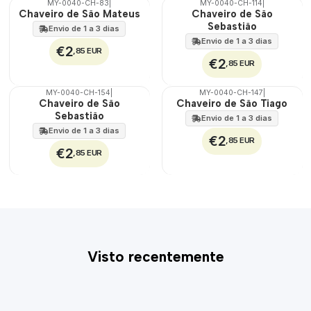
MY-0040-CH-83
|
MY-0040-CH-114
|
🇵🇹
🇵🇹
Chaveiro de São Mateus
Chaveiro de São
100%
100%
Sebastião
Envio de 1 a 3 dias
Envio de 1 a 3 dias
€2
,85 EUR
€2
,85 EUR
MY-0040-CH-154
|
MY-0040-CH-147
|
🇵🇹
🇵🇹
Chaveiro de São
Chaveiro de São Tiago
100%
100%
Sebastião
Envio de 1 a 3 dias
Envio de 1 a 3 dias
€2
,85 EUR
€2
,85 EUR
Visto recentemente