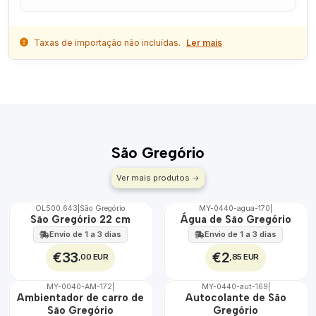
Taxas de importação não incluídas.
Ler mais
São Gregório
Ver mais produtos
OL500.643
|
São Gregório
MY-0440-agua-170
|
🇵🇹
🇵🇹
São Gregório 22 cm
Água de São Gregório
100%
100%
Envio de 1 a 3 dias
Envio de 1 a 3 dias
€33
€2
,00 EUR
,85 EUR
MY-0040-AM-172
|
MY-0440-aut-169
|
🇵🇹
🇵🇹
Ambientador de carro de
Autocolante de São
100%
100%
São Gregório
Gregório