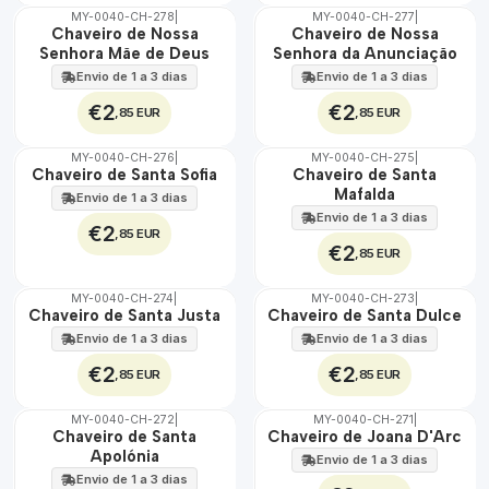
MY-0040-CH-278
|
MY-0040-CH-277
|
🇵🇹
🇵🇹
Chaveiro de Nossa
Chaveiro de Nossa
100%
100%
Senhora Mãe de Deus
Senhora da Anunciação
Envio de 1 a 3 dias
Envio de 1 a 3 dias
€2
€2
,85 EUR
,85 EUR
MY-0040-CH-276
|
MY-0040-CH-275
|
🇵🇹
🇵🇹
Chaveiro de Santa Sofia
Chaveiro de Santa
100%
100%
Mafalda
Envio de 1 a 3 dias
Envio de 1 a 3 dias
€2
,85 EUR
€2
,85 EUR
MY-0040-CH-274
|
MY-0040-CH-273
|
🇵🇹
🇵🇹
Chaveiro de Santa Justa
Chaveiro de Santa Dulce
100%
100%
Envio de 1 a 3 dias
Envio de 1 a 3 dias
€2
€2
,85 EUR
,85 EUR
MY-0040-CH-272
|
MY-0040-CH-271
|
🇵🇹
🇵🇹
Chaveiro de Santa
Chaveiro de Joana D'Arc
100%
100%
Apolónia
Envio de 1 a 3 dias
Envio de 1 a 3 dias