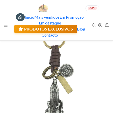
-10%
Início
Mais vendidos
Em Promoção
PT
EUR
Em destaque
Envio actual: 0.00 €
PRODUTOS EXCLUSIVOS
Blog
Contacto