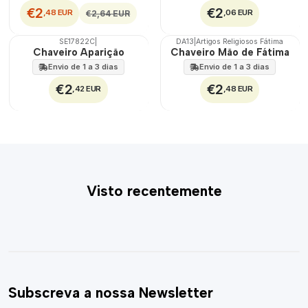
€2
€2
,48 EUR
,06 EUR
€2,64 EUR
SE17822C
|
DA13
|
Artigos Religiosos Fátima
Chaveiro Aparição
Chaveiro Mão de Fátima
Envio de 1 a 3 dias
Envio de 1 a 3 dias
€2
€2
,42 EUR
,48 EUR
Visto recentemente
Subscreva a nossa Newsletter