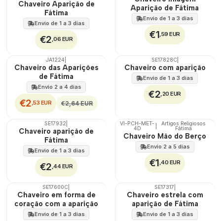
Chaveiro Aparição de
Aparição de Fátima
Fátima
Envio de 1 a 3 dias
Envio de 1 a 3 dias
€1
,59 EUR
€2
,06 EUR
JA1224
|
SE17828C
|
DESCONTO
Chaveiro das Aparições
Chaveiro com aparição
de Fátima
Envio de 1 a 3 dias
Envio 2 a 4 dias
€2
,20 EUR
€2
,53 EUR
€2,64 EUR
SE17932
|
VI-PCH-MET-
Artigos Religiosos
|
4D
Fátima
Chaveiro aparição de
Chaveiro Mão do Berço
Fátima
Envio 2 a 5 dias
Envio de 1 a 3 dias
€1
,40 EUR
€2
,44 EUR
SE17600C
|
SE17317
|
DESCONTO
Chaveiro em forma de
Chaveiro estrela com
coração com a aparição
aparição de Fátima
Envio de 1 a 3 dias
Envio de 1 a 3 dias