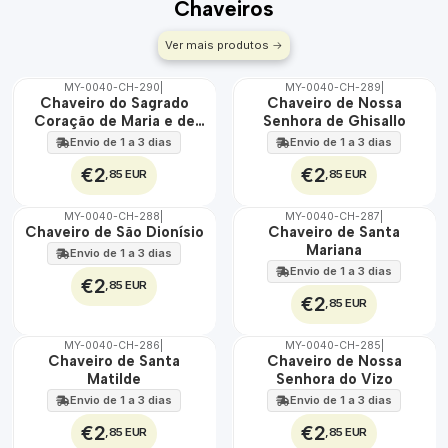
Chaveiros
Ver mais produtos
MY-0040-CH-290
|
MY-0040-CH-289
|
🇵🇹
🇵🇹
Chaveiro do Sagrado
Chaveiro de Nossa
100%
100%
Coração de Maria e de
Senhora de Ghisallo
Jesus
Envio de 1 a 3 dias
Envio de 1 a 3 dias
€2
€2
,85 EUR
,85 EUR
MY-0040-CH-288
|
MY-0040-CH-287
|
🇵🇹
🇵🇹
Chaveiro de São Dionísio
Chaveiro de Santa
100%
100%
Mariana
Envio de 1 a 3 dias
Envio de 1 a 3 dias
€2
,85 EUR
€2
,85 EUR
MY-0040-CH-286
|
MY-0040-CH-285
|
🇵🇹
🇵🇹
Chaveiro de Santa
Chaveiro de Nossa
100%
100%
Matilde
Senhora do Vizo
Envio de 1 a 3 dias
Envio de 1 a 3 dias
€2
€2
,85 EUR
,85 EUR