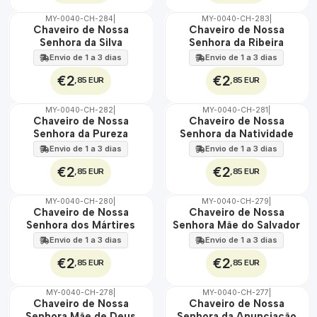
MY-0040-CH-284
|
MY-0040-CH-283
|
🇵🇹
🇵🇹
Chaveiro de Nossa
Chaveiro de Nossa
100%
100%
Senhora da Silva
Senhora da Ribeira
Envio de 1 a 3 dias
Envio de 1 a 3 dias
€2
€2
,85 EUR
,85 EUR
MY-0040-CH-282
|
MY-0040-CH-281
|
🇵🇹
🇵🇹
Chaveiro de Nossa
Chaveiro de Nossa
100%
100%
Senhora da Pureza
Senhora da Natividade
Envio de 1 a 3 dias
Envio de 1 a 3 dias
€2
€2
,85 EUR
,85 EUR
MY-0040-CH-280
|
MY-0040-CH-279
|
🇵🇹
🇵🇹
Chaveiro de Nossa
Chaveiro de Nossa
100%
100%
Senhora dos Mártires
Senhora Mãe do Salvador
Envio de 1 a 3 dias
Envio de 1 a 3 dias
€2
€2
,85 EUR
,85 EUR
MY-0040-CH-278
|
MY-0040-CH-277
|
🇵🇹
🇵🇹
Chaveiro de Nossa
Chaveiro de Nossa
100%
100%
Senhora Mãe de Deus
Senhora da Anunciação