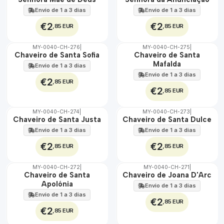
Envio de 1 a 3 dias
Envio de 1 a 3 dias
€2
€2
,85 EUR
,85 EUR
MY-0040-CH-276
|
MY-0040-CH-275
|
🇵🇹
🇵🇹
Chaveiro de Santa Sofia
Chaveiro de Santa
100%
100%
Mafalda
Envio de 1 a 3 dias
Envio de 1 a 3 dias
€2
,85 EUR
€2
,85 EUR
MY-0040-CH-274
|
MY-0040-CH-273
|
🇵🇹
🇵🇹
Chaveiro de Santa Justa
Chaveiro de Santa Dulce
100%
100%
Envio de 1 a 3 dias
Envio de 1 a 3 dias
€2
€2
,85 EUR
,85 EUR
MY-0040-CH-272
|
MY-0040-CH-271
|
🇵🇹
🇵🇹
Chaveiro de Santa
Chaveiro de Joana D'Arc
100%
100%
Apolónia
Envio de 1 a 3 dias
Envio de 1 a 3 dias
€2
,85 EUR
€2
,85 EUR