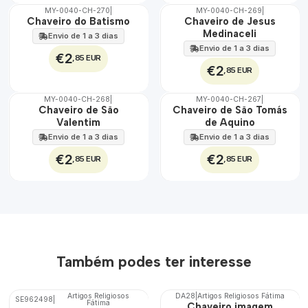
MY-0040-CH-270
|
MY-0040-CH-269
|
🇵🇹
🇵🇹
Chaveiro do Batismo
Chaveiro de Jesus
100%
100%
Medinaceli
Envio de 1 a 3 dias
Envio de 1 a 3 dias
€2
,85 EUR
€2
,85 EUR
MY-0040-CH-268
|
MY-0040-CH-267
|
🇵🇹
🇵🇹
Chaveiro de São
Chaveiro de São Tomás
100%
100%
Valentim
de Aquino
Envio de 1 a 3 dias
Envio de 1 a 3 dias
€2
€2
,85 EUR
,85 EUR
Também podes ter interesse
Artigos Religiosos
DA28
|
Artigos Religiosos Fátima
SE962498
|
Fátima
Chaveiro imagem