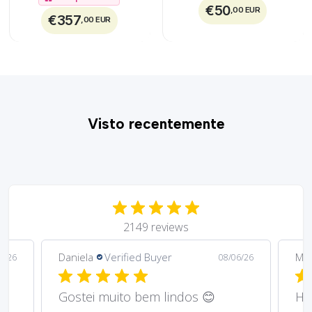
€50
,00 EUR
€357
,00 EUR
Visto recentemente
2149 reviews
Daniela
Verified Buyer
Ma
6/26
08/06/26
Gostei muito bem lindos 😊
Har