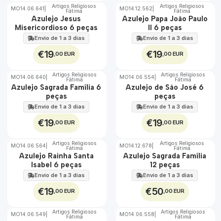
Artigos Religiosos
Artigos Religiosos
MO14.06.641
|
MO14.12.562
|
Fátima
Fátima
🇵🇹
🇵🇹
Azulejo Jesus
Azulejo Papa João Paulo
100%
100%
Misericordioso 6 peças
II 6 peças
EXT.
EXT.
Envio de 1 a 3 dias
Envio de 1 a 3 dias
€19
€19
,00 EUR
,00 EUR
Artigos Religiosos
Artigos Religiosos
MO14.06.640
|
MO14.06.554
|
Fátima
Fátima
🇵🇹
🇵🇹
Azulejo Sagrada Família 6
Azulejo de São José 6
100%
100%
peças
peças
EXT.
EXT.
Envio de 1 a 3 dias
Envio de 1 a 3 dias
€19
€19
,00 EUR
,00 EUR
Artigos Religiosos
Artigos Religiosos
MO14.06.564
|
MO14.12.678
|
Fátima
Fátima
🇵🇹
🇵🇹
Azulejo Rainha Santa
Azulejo Sagrada Família
100%
100%
Isabel 6 peças
12 peças
EXT.
EXT.
Envio de 1 a 3 dias
Envio de 1 a 3 dias
€19
€50
,00 EUR
,00 EUR
Artigos Religiosos
Artigos Religiosos
MO14.06.549
|
MO14.06.558
|
Fátima
Fátima
🇵🇹
🇵🇹