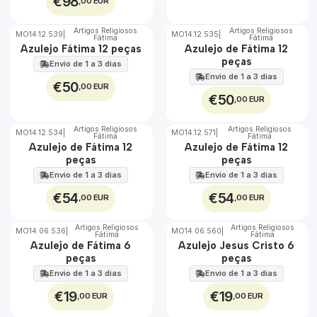
€98
,00 EUR
Artigos Religiosos
Artigos Religiosos
MO14.12.539
|
MO14.12.535
|
Fátima
Fátima
🇵🇹
🇵🇹
Azulejo Fátima 12 peças
Azulejo de Fátima 12
100%
100%
peças
EXT.
EXT.
Envio de 1 a 3 dias
Envio de 1 a 3 dias
€50
,00 EUR
€50
,00 EUR
Artigos Religiosos
Artigos Religiosos
MO14.12.534
|
MO14.12.571
|
Fátima
Fátima
🇵🇹
🇵🇹
Azulejo de Fátima 12
Azulejo de Fátima 12
100%
100%
peças
peças
EXT.
EXT.
Envio de 1 a 3 dias
Envio de 1 a 3 dias
€54
€54
,00 EUR
,00 EUR
Artigos Religiosos
Artigos Religiosos
MO14.06.536
|
MO14.06.560
|
Fátima
Fátima
🇵🇹
🇵🇹
Azulejo de Fátima 6
Azulejo Jesus Cristo 6
100%
100%
peças
peças
TOP
EXT.
EXT.
Envio de 1 a 3 dias
Envio de 1 a 3 dias
€19
€19
,00 EUR
,00 EUR