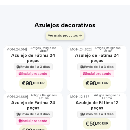
Azulejos decorativos
Ver mais produtos
Artigos Religiosos
Artigos Religiosos
MO14.24.514
|
MO14.24.622
|
Fátima
Fátima
🇵🇹
🇵🇹
Azulejo de Fátima 24
Azulejo de Fátima 24
100%
100%
peças
peças
EXT.
EXT.
Envio de 1 a 3 dias
Envio de 1 a 3 dias
Incluí presente
Incluí presente
€98
€98
,00 EUR
,00 EUR
Artigos Religiosos
Artigos Religiosos
MO14.24.669
|
MO14.12.537
|
Fátima
Fátima
🇵🇹
🇵🇹
Azulejo de Fátima 24
Azulejo de Fátima 12
100%
100%
peças
peças
EXT.
EXT.
Envio de 1 a 3 dias
Envio de 1 a 3 dias
Incluí presente
€50
,00 EUR