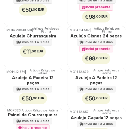
Envio de 1 a 3 dias
Envio de 1 a 3 dias
Incluí presente
€50
,00 EUR
€98
,00 EUR
Artigos Religiosos
Artigos Religiosos
MO14.20x30.581
|
MO14.24.507
|
Fátima
Fátima
🇵🇹
🇵🇹
Azulejo Churrasqueira
Azulejo Cisnes 24 peças
100%
100%
EXT.
EXT.
Envio de 1 a 3 dias
Envio de 1 a 3 dias
Incluí presente
€11
,00 EUR
€98
,00 EUR
Artigos Religiosos
Artigos Religiosos
MO14.12.674
|
MO14.12.679
|
Fátima
Fátima
🇵🇹
🇵🇹
Azulejo A Padeira 12
Azulejo A Padeira 12
100%
100%
peças
peças
EXT.
EXT.
Envio de 1 a 3 dias
Envio de 1 a 3 dias
€50
€50
,00 EUR
,00 EUR
MOP320
|
Artigos Religiosos Fátima
Artigos Religiosos
MO14.12.657
|
Fátima
🇵🇹
🇵🇹
Painel de Churrasqueira
Azulejo Caçada 12 peças
100%
100%
Envio de 1 a 3 dias
EXT.
EXT.
Envio de 1 a 3 dias
Incluí presente