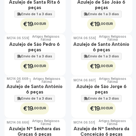
Azulejo de Santa Rita 6
Azulejo de São João 6
100%
100%
peças
peças
EXT.
EXT.
Envio de 1 a 3 dias
Envio de 1 a 3 dias
€19
€19
,00 EUR
,00 EUR
Artigos Religiosos
Artigos Religiosos
MO14.06.559
|
MO14.06.556
|
Fátima
Fátima
🇵🇹
🇵🇹
Azulejo de São Pedro 6
Azulejo de Santo António
100%
100%
peças
6 peças
EXT.
EXT.
Envio de 1 a 3 dias
Envio de 1 a 3 dias
€19
€19
,00 EUR
,00 EUR
MO14.06.668-
Artigos Religiosos
Artigos Religiosos
|
MO14.06.667
|
M1
Fátima
Fátima
🇵🇹
🇵🇹
Azulejo de Santo António
Azulejo de São Jorge 6
100%
100%
6 peças
peças
TOP
EXT.
EXT.
Envio de 1 a 3 dias
Envio de 1 a 3 dias
€19
€19
,00 EUR
,00 EUR
Artigos Religiosos
Artigos Religiosos
MO14.06.666
|
MO14.06.551
|
Fátima
Fátima
🇵🇹
🇵🇹
Azulejo Nª Senhora das
Azulejo de Nª Senhora da
100%
100%
Graças 6 peças
Conceição 6 peças
EXT.
TOP