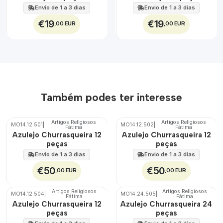
EXT.
Envio de 1 a 3 dias
Envio de 1 a 3 dias
€19
€19
,00 EUR
,00 EUR
Também podes ter interesse
Artigos Religiosos
Artigos Religiosos
MO14.12.501
|
MO14.12.502
|
Fátima
Fátima
🇵🇹
🇵🇹
Azulejo Churrasqueira 12
Azulejo Churrasqueira 12
100%
100%
peças
peças
EXT.
EXT.
Envio de 1 a 3 dias
Envio de 1 a 3 dias
€50
€50
,00 EUR
,00 EUR
Artigos Religiosos
Artigos Religiosos
MO14.12.504
|
MO14.24.505
|
Fátima
Fátima
🇵🇹
🇵🇹
Azulejo Churrasqueira 12
Azulejo Churrasqueira 24
100%
100%
peças
peças
EXT.
EXT.