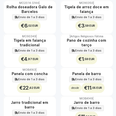
MO20.14.G144
|
MO90350
|
🇵🇹
🇵🇹
Rolha doseadora Galo de
Tigela de arroz doce em
100%
100%
Barcelos
faiança
Envio de 1 a 3 dias
Envio de 1 a 3 dias
€6
€3
,02 EUR
,59 EUR
MO90349
|
|
Artigos Religiosos Fátima
🇵🇹
🇵🇹
Tigela em faiança
Pano de cozinha com
100%
100%
tradicional
terço
Envio de 1 a 3 dias
Envio de 1 a 3 dias
€4
€1
,97 EUR
,59 EUR
MOBA163
|
|
🇵🇹
🇵🇹
Panela com concha
Panela de barro
100%
100%
Envio de 1 a 3 dias
Envio de 1 a 3 dias
€22
€11
,62 EUR
,05 EUR
desde
|
MOBA149
|
🇵🇹
🇵🇹
Jarro tradicional em
Jarro de barro
100%
100%
barro
Envio de 1 a 3 dias
Envio de 1 a 3 dias