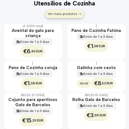
Utensílios de Cozinha
Ver mais produtos
JI-2000-rosa
|
|
🇵🇹
🇵🇹
Avental do galo para
Pano de Cozinha Fatima
100%
100%
criança
Envio de 1 a 3 dias
Envio de 1 a 3 dias
€1
,59 EUR
€6
,40 EUR
|
|
🇵🇹
🇵🇹
Pano de Cozinha coruja
Galinha com cesto
100%
100%
Envio de 1 a 3 dias
Envio de 1 a 3 dias
€1
€8
,06 EUR
,52 EUR
desde
MO20.27.G159
|
MO20.15.G145
|
🇵🇹
🇵🇹
Cojunto para aperitivos
Rolha Galo de Barcelos
100%
100%
Galo de Barcelos
Envio de 1 a 3 dias
TOP
Envio de 1 a 3 dias
€3
,90 EUR
€15
,20 EUR