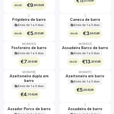
€11
,52 EUR
€9
,90 EUR
desde
|
|
🇵🇹
🇵🇹
Frigideira de barro
Caneca de barro
100%
100%
Envio de 1 a 3 dias
Envio de 1 a 3 dias
€5
€3
,20 EUR
,54 EUR
desde
desde
MOBA145
|
MOBA121
|
🇵🇹
🇵🇹
Fosforeiro de barro
Assadeira Barco de barro
100%
100%
Envio de 1 a 3 dias
Envio de 1 a 3 dias
€7
€13
,20 EUR
,20 EUR
desde
MOBA118
|
MOBA117
|
🇵🇹
🇵🇹
Azeitoneira dupla em
Azeitoneira em barro
100%
100%
barro
Envio de 1 a 3 dias
Envio de 1 a 3 dias
€5
,00 EUR
€4
,70 EUR
|
|
🇵🇹
🇵🇹
Assador Porco de barro
Assadeira de barro
100%
100%