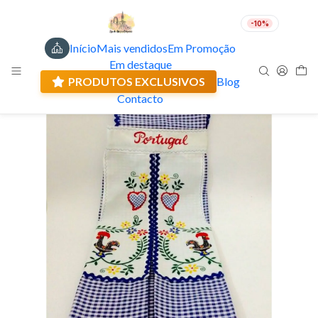
-10%
Início
Mais vendidos
Em Promoção
PT
EUR
Em destaque
Envio actual: 0.00 €
🇵🇹
FABRICADO EM PORTUGAL
PRODUTOS EXCLUSIVOS
Blog
Contacto