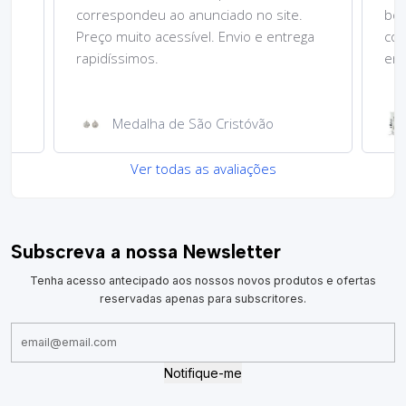
 no site.
bom do produto. O produto
o e entrega
correspondeu ao anunciado. Envio e
entrega rapidíssimos....
Read more
Íman de metal com imagem São
tóvão
Cristóvão
Ver todas as avaliações
Subscreva a nossa Newsletter
Tenha acesso antecipado aos nossos novos produtos e ofertas
reservadas apenas para subscritores.
Notifique-me