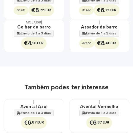
Envio de 1 a 3 dias
Envio de 1 a 3 dias
€8
€6
,72 EUR
,72 EUR
desde
desde
MOBA108
|
|
🇵🇹
🇵🇹
Colher de barro
Assador de barro
100%
100%
Envio de 1 a 3 dias
Envio de 1 a 3 dias
€4
€8
,50 EUR
,41 EUR
desde
Também podes ter interesse
|
|
🇵🇹
Avental Azul
Avental Vermelho
100%
Envio de 1 a 3 dias
Envio de 1 a 3 dias
€6
€6
,87 EUR
,87 EUR