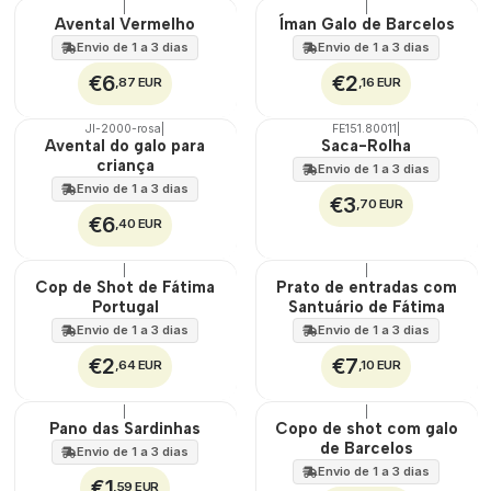
|
|
TOP
🇵🇹
Avental Vermelho
Íman Galo de Barcelos
100%
Envio de 1 a 3 dias
Envio de 1 a 3 dias
€6
€2
,87 EUR
,16 EUR
JI-2000-rosa
|
FE151.80011
|
🇵🇹
Avental do galo para
Saca-Rolha
100%
criança
Envio de 1 a 3 dias
Envio de 1 a 3 dias
€3
,70 EUR
€6
,40 EUR
|
|
Cop de Shot de Fátima
Prato de entradas com
Portugal
Santuário de Fátima
Envio de 1 a 3 dias
Envio de 1 a 3 dias
€2
€7
,64 EUR
,10 EUR
|
|
🇵🇹
Pano das Sardinhas
Copo de shot com galo
100%
de Barcelos
Envio de 1 a 3 dias
Envio de 1 a 3 dias
€1
,59 EUR