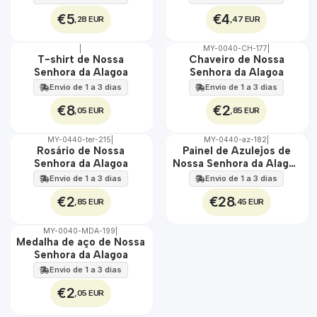
€5
€4
,28 EUR
,47 EUR
|
MY-0040-CH-177
|
🇵🇹
🇵🇹
T-shirt de Nossa
Chaveiro de Nossa
100%
100%
Senhora da Alagoa
Senhora da Alagoa
Envio de 1 a 3 dias
Envio de 1 a 3 dias
€8
€2
,05 EUR
,85 EUR
MY-0440-ter-215
|
MY-0440-az-182
|
🇵🇹
🇵🇹
Rosário de Nossa
Painel de Azulejos de
100%
100%
Senhora da Alagoa
Nossa Senhora da Alagoa
EXT.
30 cm x 45 cm
Envio de 1 a 3 dias
Envio de 1 a 3 dias
€2
€28
,85 EUR
,45 EUR
MY-0040-MDA-199
|
🇵🇹
Medalha de aço de Nossa
100%
Senhora da Alagoa
ÁGUA
Envio de 1 a 3 dias
€2
,05 EUR