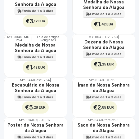
Medalha de Nossa
100%
100%
Senhora da Alagoa
Senhora da Alagoa
Envio de 1 a 3 dias
Envio de 1 a 3 dias
€3
,17 EUR
€1
,42 EUR
MY-0040-MD-
Loja de artigos
MY-0040-DZ-253
|
|
254
Religiosos
🇵🇹
🇵🇹
Dezena de Nossa
Medalha de Nossa
100%
100%
Senhora da Alagoa
Senhora da Alagoa
Envio de 1 a 3 dias
Envio de 1 a 3 dias
€3
,25 EUR
€1
,42 EUR
MY-0440-esc-254
|
MY-0040-IM-250
|
🇵🇹
🇵🇹
Escapulário de Nossa
Íman de Nossa Senhora
100%
100%
Senhora da Alagoa
da Alagoa
Envio de 1 a 3 dias
Envio de 1 a 3 dias
€5
€2
,28 EUR
,85 EUR
MY-0040-QP-P537
|
MY-0440-tote-253
|
🇵🇹
🇵🇹
Poster de Nossa Senhora
Saco de Nossa Senhora
100%
100%
da Alagoa
da Alagoa
Envio de 1 a 3 dias
Envio de 1 a 3 dias