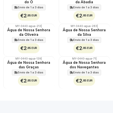
100%
100%
do Ó
da Abadia
Envio de 1 a 3 dias
Envio de 1 a 3 dias
€2
€2
,85 EUR
,85 EUR
MY-0440-agua-213
|
MY-0440-agua-283
|
🇵🇹
🇵🇹
Água de Nossa Senhora
Água de Nossa Senhora
100%
100%
da Oliveira
da Silva
Envio de 1 a 3 dias
Envio de 1 a 3 dias
€2
€2
,85 EUR
,85 EUR
MY-0440-agua-139
|
MY-0440-agua-71
|
🇵🇹
🇵🇹
Água de Nossa Senhora
Água de Nossa Senhora
100%
100%
das Graças
dos Navegantes
Envio de 1 a 3 dias
Envio de 1 a 3 dias
€2
€2
,85 EUR
,85 EUR