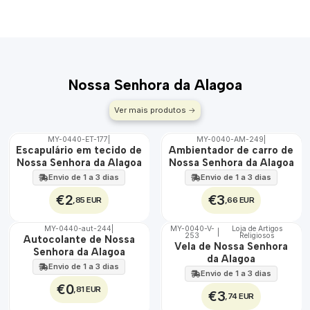
Nossa Senhora da Alagoa
Ver mais produtos
MY-0440-ET-177
|
MY-0040-AM-249
|
🇵🇹
🇵🇹
Escapulário em tecido de
Ambientador de carro de
100%
100%
Nossa Senhora da Alagoa
Nossa Senhora da Alagoa
ÁGUA
Envio de 1 a 3 dias
Envio de 1 a 3 dias
€2
€3
,85 EUR
,66 EUR
MY-0440-aut-244
|
MY-0040-V-
Loja de Artigos
|
253
Religiosos
🇵🇹
🇵🇹
Autocolante de Nossa
Vela de Nossa Senhora
100%
100%
Senhora da Alagoa
da Alagoa
Envio de 1 a 3 dias
Envio de 1 a 3 dias
€0
,81 EUR
€3
,74 EUR