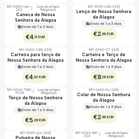
MY-0440-can-
Loja de artigos
MY-0040-LEN-254
|
|
252
Religiosos
🇵🇹
🇵🇹
Lenço de Nossa Senhora
Caneca de Nossa
100%
100%
da Alagoa
Senhora da Alagoa
Envio de 1 a 3 dias
Envio de 1 a 3 dias
€2
,85 EUR
€4
,12 EUR
MY-0040-CAR-249
|
MY-0040-CT-249
|
🇵🇹
🇵🇹
Carteira para terço de
Carteira e Terço de
100%
100%
Nossa Senhora da Alagoa
Nossa Senhora da Alagoa
Envio de 1 a 3 dias
Envio de 1 a 3 dias
€4
€8
,50 EUR
,05 EUR
MY-0040-TMS-
Loja de artigos
MY-0440-fio-248
|
|
P538
Religiosos
🇵🇹
🇵🇹
Colar de Nossa Senhora
Terço de Nossa Senhora
100%
100%
da Alagoa
da Alagoa
Envio de 1 a 3 dias
Envio de 1 a 3 dias
€2
,85 EUR
€5
,28 EUR
MY-0440-pul-249
|
MY-0040-MP-
Loja de Artigos
|
254
Religiosos
🇵🇹
🇵🇹
Pulseira de Nossa