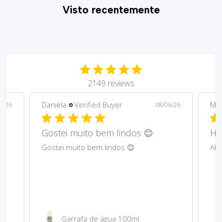
Visto recentemente
2149 reviews
Daniela
Verified Buyer
Ma
6/26
08/06/26
Gostei muito bem lindos 😊
Har
Gostei muito bem lindos 😊
Abs
Garrafa de água 100ml