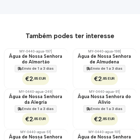
Também podes ter interesse
MY-0440-agua-197
|
MY-0440-agua-198
|
🇵🇹
🇵🇹
Água de Nossa Senhora
Água de Nossa Senhora
100%
100%
do Almortão
de Almudena
Envio de 1 a 3 dias
Envio de 1 a 3 dias
€2
€2
,85 EUR
,85 EUR
MY-0440-agua-249
|
MY-0440-agua-91
|
🇵🇹
🇵🇹
Água de Nossa Senhora
Água Nossa Senhora do
100%
100%
da Alegria
Alívio
Envio de 1 a 3 dias
Envio de 1 a 3 dias
€2
€2
,85 EUR
,85 EUR
MY-0440-agua-51
|
MY-0440-agua-101
|
🇵🇹
🇵🇹
Água de Nossa Senhora
Água de Nossa Senhora