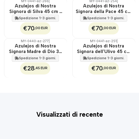
MY-0441-az-266
|
MY-0441-az-254
|
🇵🇹
🇵🇹
Azulejos di Nostra
Azulejos di Nostra
100%
100%
Signora di Silva 45 cm x
Signora della Pace 45 cm
EST.
EST.
60 cm
x 60 cm
Spedizione 1-3 giorni.
Spedizione 1-3 giorni.
€70
€70
,00 EUR
,00 EUR
MY-0440-az-277
|
MY-0441-az-251
|
🇵🇹
🇵🇹
Azulejos di Nostra
Azulejos di Nostra
100%
100%
Signora Madre di Dio 30
Signora dell'Ulivo 45 cm
EST.
EST.
cm x 45 cm
x 60 cm
Spedizione 1-3 giorni.
Spedizione 1-3 giorni.
€28
€70
,45 EUR
,00 EUR
Visualizzati di recente