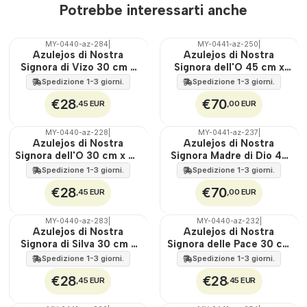
Potrebbe interessarti anche
MY-0440-az-284
|
MY-0441-az-250
|
🇵🇹
🇵🇹
Azulejos di Nostra
Azulejos di Nostra
100%
100%
Signora di Vizo 30 cm x
Signora dell'O 45 cm x
EST.
EST.
45 cm
60 cm
Spedizione 1-3 giorni.
Spedizione 1-3 giorni.
€28
€70
,45 EUR
,00 EUR
MY-0440-az-228
|
MY-0441-az-237
|
🇵🇹
🇵🇹
Azulejos di Nostra
Azulejos di Nostra
100%
100%
Signora dell'O 30 cm x 45
Signora Madre di Dio 45
EST.
EST.
cm
cm x 60 cm
Spedizione 1-3 giorni.
Spedizione 1-3 giorni.
€28
€70
,45 EUR
,00 EUR
MY-0440-az-283
|
MY-0440-az-232
|
🇵🇹
🇵🇹
Azulejos di Nostra
Azulejos di Nostra
100%
100%
Signora di Silva 30 cm x
Signora delle Pace 30 cm
EST.
EST.
45 cm
x 45 cm
Spedizione 1-3 giorni.
Spedizione 1-3 giorni.
€28
€28
,45 EUR
,45 EUR