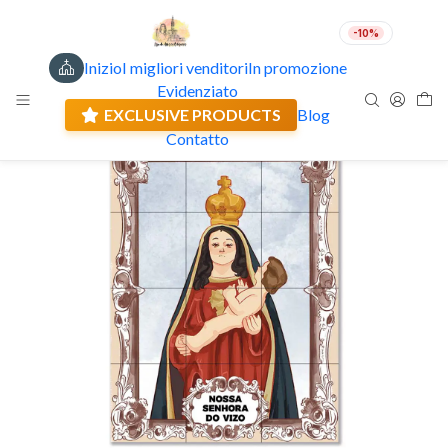
-10%
Inizio
I migliori venditori
In promozione
IT
EUR
Evidenziato
Spedizione attuale: 0.00 €
🇵🇹
PRODOTTO IN PORTOGALLO
EXCLUSIVE PRODUCTS
Blog
ESTERNO
Contatto