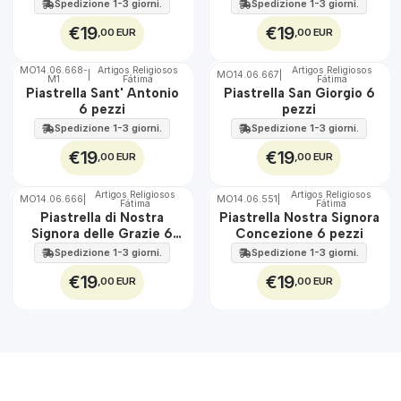
Spedizione 1-3 giorni.
Spedizione 1-3 giorni.
€19
€19
,00 EUR
,00 EUR
MO14.06.668-
Artigos Religiosos
Artigos Religiosos
|
MO14.06.667
|
M1
Fátima
Fátima
🇵🇹
🇵🇹
Piastrella Sant' Antonio
Piastrella San Giorgio 6
100%
100%
6 pezzi
pezzi
Torna in alto
EST.
EST.
Spedizione 1-3 giorni.
Spedizione 1-3 giorni.
€19
€19
,00 EUR
,00 EUR
Artigos Religiosos
Artigos Religiosos
MO14.06.666
|
MO14.06.551
|
Fátima
Fátima
🇵🇹
🇵🇹
Piastrella di Nostra
Piastrella Nostra Signora
100%
100%
Signora delle Grazie 6
Concezione 6 pezzi
EST.
Torna in alto
pezzi
EST.
Spedizione 1-3 giorni.
Spedizione 1-3 giorni.
€19
€19
,00 EUR
,00 EUR