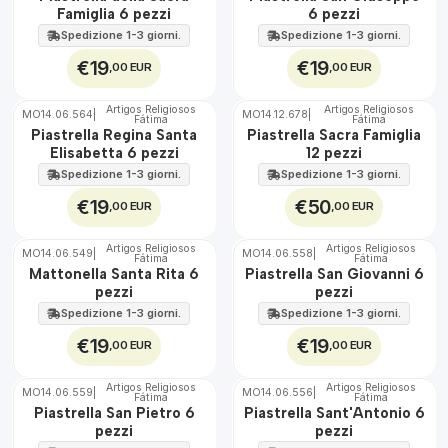
Famiglia 6 pezzi
6 pezzi
EST.
EST.
Spedizione 1-3 giorni.
Spedizione 1-3 giorni.
€19
€19
,00 EUR
,00 EUR
Artigos Religiosos
Artigos Religiosos
MO14.06.564
|
MO14.12.678
|
Fátima
Fátima
🇵🇹
🇵🇹
Piastrella Regina Santa
Piastrella Sacra Famiglia
100%
100%
Elisabetta 6 pezzi
12 pezzi
EST.
EST.
Spedizione 1-3 giorni.
Spedizione 1-3 giorni.
€19
€50
,00 EUR
,00 EUR
Artigos Religiosos
Artigos Religiosos
MO14.06.549
|
MO14.06.558
|
Fátima
Fátima
🇵🇹
🇵🇹
Mattonella Santa Rita 6
Piastrella San Giovanni 6
100%
100%
pezzi
pezzi
EST.
EST.
Spedizione 1-3 giorni.
Spedizione 1-3 giorni.
€19
€19
,00 EUR
,00 EUR
Artigos Religiosos
Artigos Religiosos
MO14.06.559
|
MO14.06.556
|
Fátima
Fátima
🇵🇹
🇵🇹
Piastrella San Pietro 6
Piastrella Sant'Antonio 6
100%
100%
pezzi
pezzi
EST.
EST.