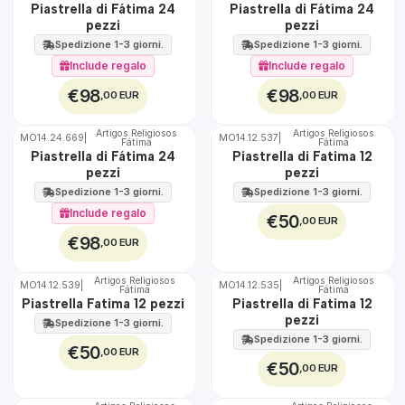
Piastrella di Fátima 24
Piastrella di Fátima 24
100%
100%
pezzi
pezzi
EST.
EST.
Spedizione 1-3 giorni.
Spedizione 1-3 giorni.
Include regalo
Include regalo
€98
€98
,00 EUR
,00 EUR
Artigos Religiosos
Artigos Religiosos
MO14.24.669
|
MO14.12.537
|
Fátima
Fátima
🇵🇹
🇵🇹
Piastrella di Fátima 24
Piastrella di Fatima 12
100%
100%
pezzi
pezzi
EST.
EST.
Spedizione 1-3 giorni.
Spedizione 1-3 giorni.
Include regalo
€50
,00 EUR
€98
,00 EUR
Artigos Religiosos
Artigos Religiosos
MO14.12.539
|
MO14.12.535
|
Fátima
Fátima
🇵🇹
🇵🇹
Piastrella Fatima 12 pezzi
Piastrella di Fatima 12
100%
100%
pezzi
EST.
EST.
Spedizione 1-3 giorni.
Spedizione 1-3 giorni.
€50
,00 EUR
€50
,00 EUR