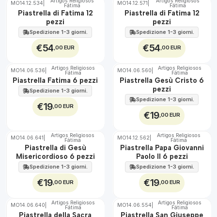
Artigos Religiosos
Artigos Religiosos
MO14.12.534
|
MO14.12.571
|
Fátima
Fátima
🇵🇹
🇵🇹
Piastrella di Fatima 12
Piastrella di Fatima 12
100%
100%
pezzi
pezzi
EST.
EST.
Spedizione 1-3 giorni.
Spedizione 1-3 giorni.
€54
€54
,00 EUR
,00 EUR
Artigos Religiosos
Artigos Religiosos
MO14.06.536
|
MO14.06.560
|
Fátima
Fátima
🇵🇹
🇵🇹
Piastrella Fatima 6 pezzi
Piastrella Gesù Cristo 6
100%
100%
pezzi
Torna in alto
EST.
Spedizione 1-3 giorni.
EST.
Spedizione 1-3 giorni.
€19
,00 EUR
€19
,00 EUR
Artigos Religiosos
Artigos Religiosos
MO14.06.641
|
MO14.12.562
|
Fátima
Fátima
🇵🇹
🇵🇹
Piastrella di Gesù
Piastrella Papa Giovanni
100%
100%
Misericordioso 6 pezzi
Paolo II 6 pezzi
EST.
EST.
Spedizione 1-3 giorni.
Spedizione 1-3 giorni.
€19
€19
,00 EUR
,00 EUR
Artigos Religiosos
Artigos Religiosos
MO14.06.640
|
MO14.06.554
|
Fátima
Fátima
🇵🇹
🇵🇹
Piastrella della Sacra
Piastrella San Giuseppe
100%
100%