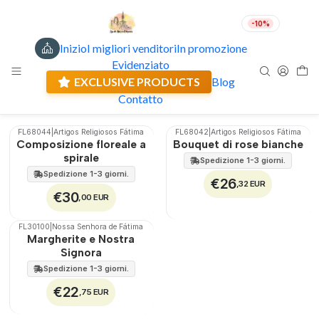
-10%
Inizio
I migliori venditori
In promozione
Flowers of devotion
IT
EUR
Evidenziato
Spedizione attuale: 0.00 €
EXCLUSIVE PRODUCTS
Blog
Filtri
Contatto
FL68044
|
Artigos Religiosos Fátima
FL68042
|
Artigos Religiosos Fátima
🇵🇹
100%
🇵🇹
100%
Composizione floreale a
Bouquet di rose bianche
spirale
Spedizione 1-3 giorni.
Spedizione 1-3 giorni.
€26
,32 EUR
€30
,00 EUR
FL30100
|
Nossa Senhora de Fátima
🇵🇹
100%
Margherite e Nostra
Signora
Spedizione 1-3 giorni.
€22
,75 EUR