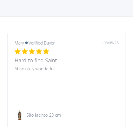
Margarida
Verified Buyer
08/03/26
Recomendo
Produto muito bonito que correspondeu ao
anunciado no site. Preço muito acessível. Envio e
entrega rapidíssimos.
Medalha de São Cristóvão