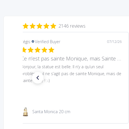
2146 reviews
Mary
Verified Buyer
08/05/26
Hard to find Saint
Absolutely wonderful!
São Jacinto 23 cm