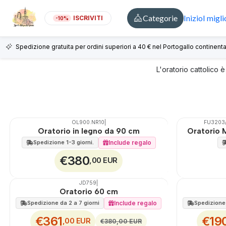
Categorie
Inizio
I migli
ISCRIVITI
-10%
Spedizione gratuita per ordini superiori a 40 € nel Portogallo continenta
L'oratorio cattolico 
OL900.NR10
|
FU3203
🇵🇹
100%
🇵🇹
100%
Oratorio in legno da 90 cm
Oratorio 
Non disponibile
Include regalo
Spedizione 1-3 giorni.
€380
,00 EUR
JD759
|
🇵🇹
100%
🇵🇹
100%
Oratorio 60 cm
SCONTO
SCONTO
Include regalo
Spedizione da 2 a 7 giorni
Spedizione 
€361
€19
,00 EUR
€380,00 EUR