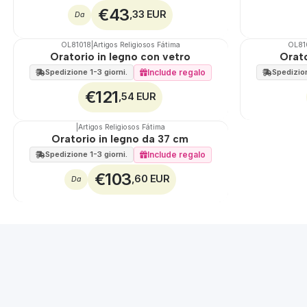
€43
,33 EUR
Da
OL81018
|
Artigos Religiosos Fátima
OL81
🇵🇹
100%
🇵🇹
100%
Oratorio in legno con vetro
Orato
Include regalo
Spedizione 1-3 giorni.
Spedizion
€121
,54 EUR
|
Artigos Religiosos Fátima
🇵🇹
100%
Oratorio in legno da 37 cm
Include regalo
Spedizione 1-3 giorni.
€103
,60 EUR
Da