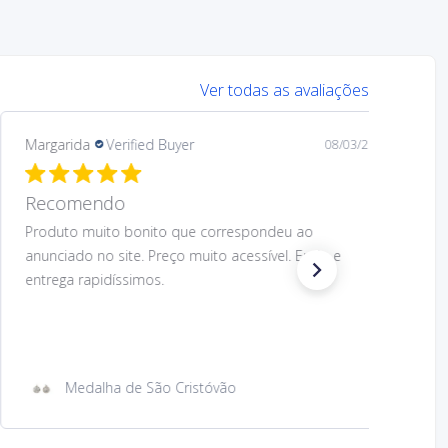
Ver todas as avaliações
Margarida
Verified Buyer
08/03/26
Recomendo.
Preço muito acessível e design muito bom do
produto. O produto correspondeu ao anunciado.
Envio e entrega rapidíssimos. Voltaria a comprar.
Recomendo.
Íman de metal com imagem São Cristóvão