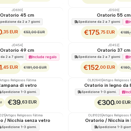
JD690
|
JD500
|
🇵🇹
100%
Oratorio 45 cm
Oratorio 55 cm
SCONTO
pedizione da 2 a 7 giorni
I
Spedizione da 2 a 7 giorni
0
€175
,35 EUR
,75 EUR
€53,00 EUR
€185
JD454
|
JD452
|
🇵🇹
100%
Oratorio 49 cm
Oratorio 37 cm
SCONTO
Include regalo
I
da 2 a 7 giorni
Spedizione da 2 a 7 giorni
1
€152
,45 EUR
,00 EUR
€191,00 EUR
€160
Artigos Religiosos Fátima
OL82640
|
Artigos Religiosos
🇵🇹
100%
ampana di vetro
Oratorio in legno da
Spedizione 1-3 giorni.
Inc
Spedizione 1-3 giorni.
€39
€300
,63 EUR
,00 EUR
a
021
|
Artigos Religiosos Fátima
OL81020
|
Artigos Religiosos 
🇵🇹
100%
o / Nicchia senza vetro
Oratorio / Nicchia in
Non disponibile
Spedizione 1-3 giorni.
Spedizione 1-3 giorn