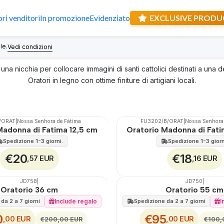
ori venditori
In promozione
Evidenziato
EXCLUSIVE PRODU
Oratori
le.
Ricevi un rega
Vedi condizioni
è una nicchia per collocare immagini di santi cattolici destinati a una 
Oratori in legno con ottime finiture di artigiani locali.
/ORAT
|
Nossa Senhora de Fátima
FU3202/B/ORAT
|
Nossa Senhora 
🇵🇹
100%
Madonna di Fatima 12,5 cm
Oratorio Madonna di Fati
Non disponibile
Spedizione 1-3 giorni.
Spedizione 1-3 giorn
€20
€18
,57 EUR
,16 EUR
JD758
|
JD750
|
🇵🇹
100%
Oratorio 36 cm
Oratorio 55 cm
SCONTO
Include regalo
I
da 2 a 7 giorni
Spedizione da 2 a 7 giorni
0
€95
,00 EUR
,00 EUR
€200,00 EUR
€100,