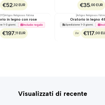
€52
€35
,32 EUR
,00 EUR
017
|
Artigos Religiosos Fátima
|
Artigos Religiosos Fáti
🇵🇹
100%
rio in legno con rose
Oratorio in legno 
Include regalo
Inc
e 1-3 giorni.
Spedizione 1-3 giorni.
€197
€117
,11 EUR
,00 E
Da
Visualizzati di recente