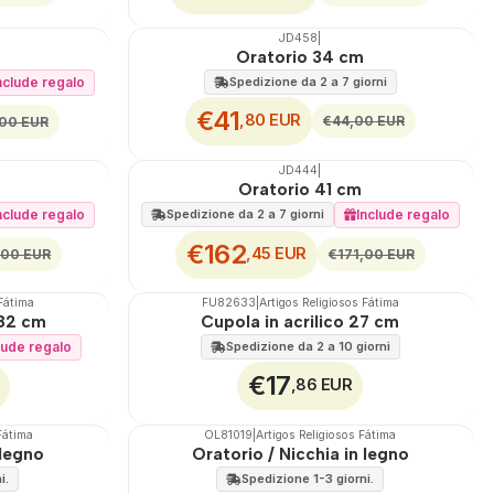
JD458
|
🇵🇹
100%
Oratorio 34 cm
SCONTO
nclude regalo
Spedizione da 2 a 7 giorni
€41
,80 EUR
€44,00 EUR
,00 EUR
JD444
|
🇵🇹
100%
Oratorio 41 cm
SCONTO
nclude regalo
Include regalo
Spedizione da 2 a 7 giorni
€162
,45 EUR
,00 EUR
€171,00 EUR
 Fátima
FU82633
|
Artigos Religiosos Fátima
🇵🇹
100%
 82 cm
Cupola in acrilico 27 cm
lude regalo
Spedizione da 2 a 10 giorni
€17
,86 EUR
Fátima
OL81019
|
Artigos Religiosos Fátima
🇵🇹
100%
 legno
Oratorio / Nicchia in legno
i.
Spedizione 1-3 giorni.