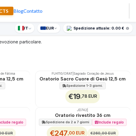
CTS
Blog
Contatto
IT
EUR
lo a sorpresa per ordini superiori a 90 €.
Spedizione attuale: 0.00 €
Filtri
devozione particolare.
de Fátima
FU4110/ORAT
|
Sagrado Coração de Jesus
🇵🇹
100%
ma 12,5 cm
Oratorio Sacro Cuore di Gesù 12,5 cm
Non disponibile
i.
Spedizione 1-3 giorni.
€19
,78 EUR
JD742
|
🇵🇹
100%
Oratorio rivestito 36 cm
SCONTO
nclude regalo
Include regalo
Spedizione da 2 a 7 giorni
€247
,00 EUR
00 EUR
€260,00 EUR