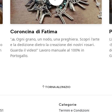
Coroncina di Fatima
P
"🙏 Ogni grano, un nodo, una preghiera. Scopri l'arte
L
no
e la dedizione dietro la creazione dei nostri rosari.

n
Guarda il video!" Lavoro manuale al 100% in
d
Portogallo.
G
TORNA ALL'INIZIO
Categorie
51
Termini e Condizioni