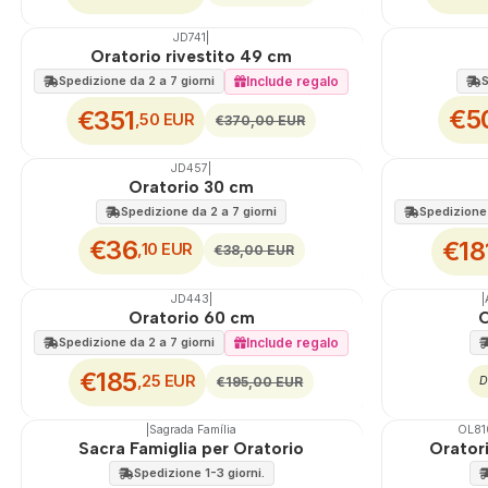
JD741
|
🇵🇹
100%
🇵🇹
100%
Oratorio rivestito 49 cm
SCONTO
SCONTO
Include regalo
S
Spedizione da 2 a 7 giorni
€5
€351
,50 EUR
€370,00 EUR
JD457
|
🇵🇹
100%
🇵🇹
100%
Oratorio 30 cm
SCONTO
SCONTO
Spedizione da 2 a 7 giorni
Spedizione 
€36
€18
,10 EUR
€38,00 EUR
JD443
|
|
🇵🇹
100%
🇵🇹
100%
Oratorio 60 cm
C
SCONTO
Include regalo
Spedizione da 2 a 7 giorni
€185
,25 EUR
D
€195,00 EUR
|
Sagrada Família
OL81
🇵🇹
100%
🇵🇹
100%
Sacra Famiglia per Oratorio
Oratori
Non disponibile
Spedizione 1-3 giorni.