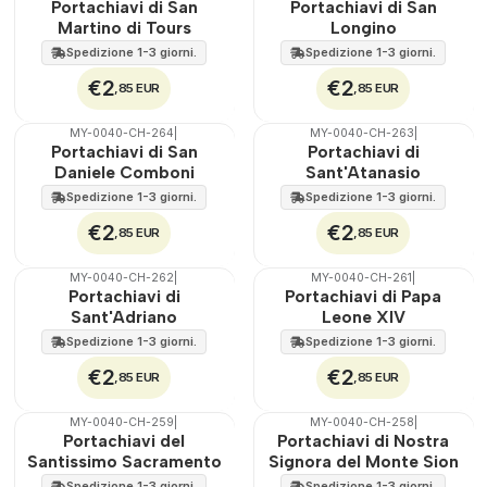
Portachiavi di San
Portachiavi di San
Martino di Tours
Longino
Spedizione 1-3 giorni.
Spedizione 1-3 giorni.
€2
€2
,85 EUR
,85 EUR
MY-0040-CH-264
|
MY-0040-CH-263
|
🇵🇹
100%
🇵🇹
100%
Portachiavi di San
Portachiavi di
Daniele Comboni
Sant'Atanasio
Spedizione 1-3 giorni.
Spedizione 1-3 giorni.
€2
€2
,85 EUR
,85 EUR
MY-0040-CH-262
|
MY-0040-CH-261
|
🇵🇹
100%
🇵🇹
100%
Portachiavi di
Portachiavi di Papa
Sant'Adriano
Leone XIV
Spedizione 1-3 giorni.
Spedizione 1-3 giorni.
€2
€2
,85 EUR
,85 EUR
MY-0040-CH-259
|
MY-0040-CH-258
|
🇵🇹
100%
🇵🇹
100%
Portachiavi del
Portachiavi di Nostra
Santissimo Sacramento
Signora del Monte Sion
Spedizione 1-3 giorni.
Spedizione 1-3 giorni.