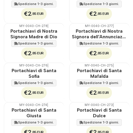
Salvatore
Spedizione 1-3 giorni.
Spedizione 1-3 giorni.
€2
€2
,85 EUR
,85 EUR
MY-0040-CH-278
|
MY-0040-CH-277
|
🇵🇹
100%
🇵🇹
100%
Portachiavi di Nostra
Portachiavi di Nostra
Signora Madre di Dio
Signora dell'Annunciazio
ne
Spedizione 1-3 giorni.
Spedizione 1-3 giorni.
€2
€2
,85 EUR
,85 EUR
MY-0040-CH-276
|
MY-0040-CH-275
|
🇵🇹
100%
🇵🇹
100%
Portachiavi di Santa
Portachiavi di Santa
Sofia
Mafalda
Spedizione 1-3 giorni.
Spedizione 1-3 giorni.
€2
€2
,85 EUR
,85 EUR
MY-0040-CH-274
|
MY-0040-CH-273
|
🇵🇹
100%
🇵🇹
100%
Portachiavi di Santa
Portachiavi di Santa
Giusta
Dulce
Spedizione 1-3 giorni.
Spedizione 1-3 giorni.
€2
€2
,85 EUR
,85 EUR