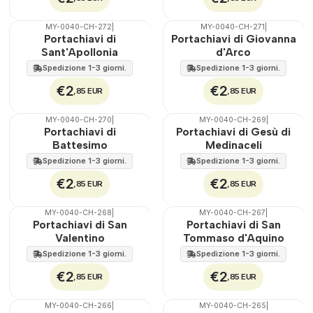
MY-0040-CH-272
|
MY-0040-CH-271
|
🇵🇹
100%
🇵🇹
100%
Portachiavi di
Portachiavi di Giovanna
Sant'Apollonia
d'Arco
Spedizione 1-3 giorni.
Spedizione 1-3 giorni.
€2
€2
,85 EUR
,85 EUR
MY-0040-CH-270
|
MY-0040-CH-269
|
🇵🇹
100%
🇵🇹
100%
Portachiavi di
Portachiavi di Gesù di
Battesimo
Medinaceli
Spedizione 1-3 giorni.
Spedizione 1-3 giorni.
€2
€2
,85 EUR
,85 EUR
MY-0040-CH-268
|
MY-0040-CH-267
|
🇵🇹
100%
🇵🇹
100%
Portachiavi di San
Portachiavi di San
Valentino
Tommaso d'Aquino
Spedizione 1-3 giorni.
Spedizione 1-3 giorni.
€2
€2
,85 EUR
,85 EUR
MY-0040-CH-266
|
MY-0040-CH-265
|
🇵🇹
100%
🇵🇹
100%