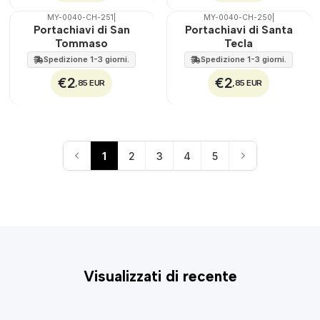
MY-0040-CH-251
|
MY-0040-CH-250
|
🇵🇹
100%
🇵🇹
100%
Portachiavi di San
Portachiavi di Santa
Tommaso
Tecla
Spedizione 1-3 giorni.
Spedizione 1-3 giorni.
€2
€2
,85 EUR
,85 EUR
1
2
3
4
5
Visualizzati di recente