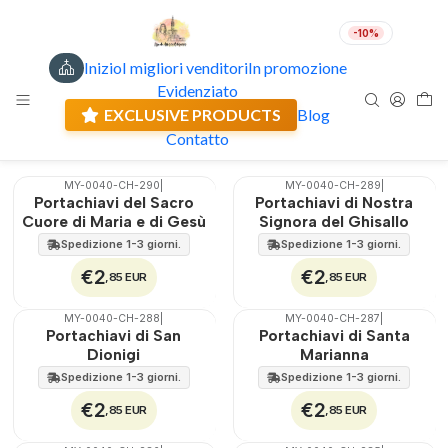
-10%
Inizio
I migliori venditori
In promozione
Portachiavi
IT
EUR
Evidenziato
Spedizione attuale: 0.00 €
EXCLUSIVE PRODUCTS
Blog
Filtri
Contatto
MY-0040-CH-290
|
MY-0040-CH-289
|
🇵🇹
100%
🇵🇹
100%
Portachiavi del Sacro
Portachiavi di Nostra
Cuore di Maria e di Gesù
Signora del Ghisallo
Spedizione 1-3 giorni.
Spedizione 1-3 giorni.
€2
€2
,85 EUR
,85 EUR
MY-0040-CH-288
|
MY-0040-CH-287
|
🇵🇹
100%
🇵🇹
100%
Portachiavi di San
Portachiavi di Santa
Dionigi
Marianna
Spedizione 1-3 giorni.
Spedizione 1-3 giorni.
€2
€2
,85 EUR
,85 EUR