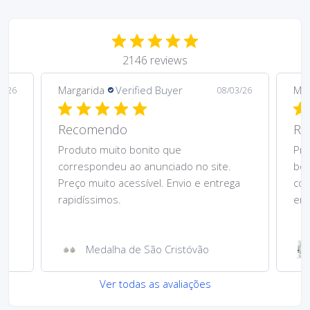
2146 reviews
Margarida
Verified Buyer
Mar
5/26
08/03/26
Recomendo
Re
Produto muito bonito que
Pre
correspondeu ao anunciado no site.
bom
Preço muito acessível. Envio e entrega
cor
rapidíssimos.
ent
Medalha de São Cristóvão
Ver todas as avaliações