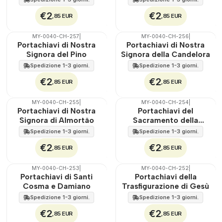
€2
€2
,85 EUR
,85 EUR
MY-0040-CH-257
|
MY-0040-CH-256
|
🇵🇹
100%
🇵🇹
100%
Portachiavi di Nostra
Portachiavi di Nostra
Signora del Pino
Signora della Candelora
Spedizione 1-3 giorni.
Spedizione 1-3 giorni.
€2
€2
,85 EUR
,85 EUR
MY-0040-CH-255
|
MY-0040-CH-254
|
🇵🇹
100%
🇵🇹
100%
Portachiavi di Nostra
Portachiavi del
Signora di Almortão
Sacramento della
Cresima
Spedizione 1-3 giorni.
Spedizione 1-3 giorni.
€2
€2
,85 EUR
,85 EUR
MY-0040-CH-253
|
MY-0040-CH-252
|
🇵🇹
100%
🇵🇹
100%
Portachiavi di Santi
Portachiavi della
Cosma e Damiano
Trasfigurazione di Gesù
Spedizione 1-3 giorni.
Spedizione 1-3 giorni.
€2
€2
,85 EUR
,85 EUR