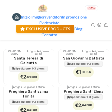
-10%
Inizio
I migliori venditori
In promozione
Carte con preghiera
IT
EUR
Evidenziato
Spedizione attuale: 0.00 €
Carte religiose con medaglia e preghiera.
EXCLUSIVE PRODUCTS
Blog
Contatto
Filtri
OL-115.31-
Artigos Religiosos
OL-115.31-
Artigos Religiosos
|
|
25192
Fátima
25103
Fátima
Santa Teresa di
San Giovanni Battista
Calcutta
Spedizione 1-3 giorni.
Spedizione 1-3 giorni.
€1
,30 EUR
€2
,64 EUR
|
Artigos Religiosos Fátima
|
Artigos Religiosos Fátima
Preghiera Santissima
Preghiera Sant' Elena
Trinità
Spedizione 1-3 giorni.
Spedizione 1-3 giorni.
€2
,64 EUR
€2
,64 EUR