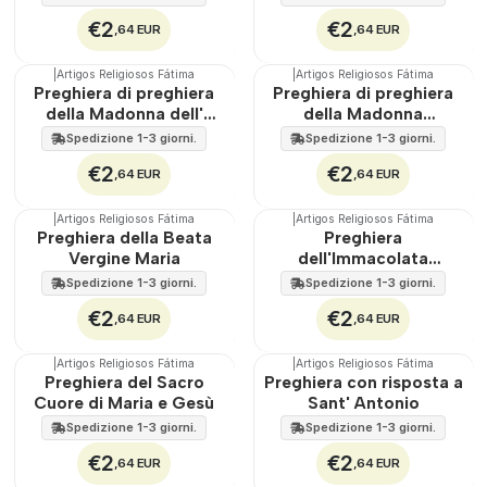
€2
€2
,64 EUR
,64 EUR
|
Artigos Religiosos Fátima
|
Artigos Religiosos Fátima
Preghiera di preghiera
Preghiera di preghiera
della Madonna dell'
della Madonna
Assunzione
Addolorata
Spedizione 1-3 giorni.
Spedizione 1-3 giorni.
€2
€2
,64 EUR
,64 EUR
|
Artigos Religiosos Fátima
|
Artigos Religiosos Fátima
Preghiera della Beata
Preghiera
Vergine Maria
dell'Immacolata
Concezione
Spedizione 1-3 giorni.
Spedizione 1-3 giorni.
€2
€2
,64 EUR
,64 EUR
|
Artigos Religiosos Fátima
|
Artigos Religiosos Fátima
Preghiera del Sacro
Preghiera con risposta a
Cuore di Maria e Gesù
Sant' Antonio
Spedizione 1-3 giorni.
Spedizione 1-3 giorni.
€2
€2
,64 EUR
,64 EUR