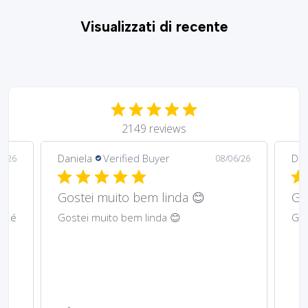
Visualizzati di recente
2149 reviews
Daniela
Verified Buyer
Ma
6/26
08/06/26
Gostei muito bem lindos 😊
Har
Gostei muito bem lindos 😊
Abs