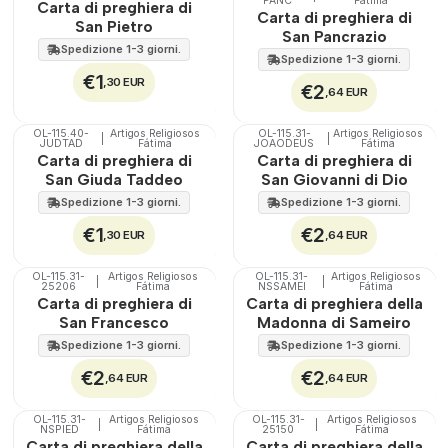
PANC
Fátima
Carta di preghiera di
Carta di preghiera di
San Pietro
San Pancrazio
Spedizione 1-3 giorni.
Spedizione 1-3 giorni.
€1
,30 EUR
€2
,64 EUR
OL-115.40-
Artigos Religiosos
OL-115.31-
Artigos Religiosos
|
|
JUDTAD
Fátima
JOAODEUS
Fátima
Carta di preghiera di
Carta di preghiera di
San Giuda Taddeo
San Giovanni di Dio
Spedizione 1-3 giorni.
Spedizione 1-3 giorni.
€1
€2
,30 EUR
,64 EUR
OL-115.31-
Artigos Religiosos
OL-115.31-
Artigos Religiosos
|
|
25206
Fátima
NSSAMEI
Fátima
Carta di preghiera di
Carta di preghiera della
San Francesco
Madonna di Sameiro
Spedizione 1-3 giorni.
Spedizione 1-3 giorni.
€2
€2
,64 EUR
,64 EUR
OL-115.31-
Artigos Religiosos
OL-115.31-
Artigos Religiosos
|
|
NSPIED
Fátima
25150
Fátima
Carta di preghiera della
Carta di preghiera della