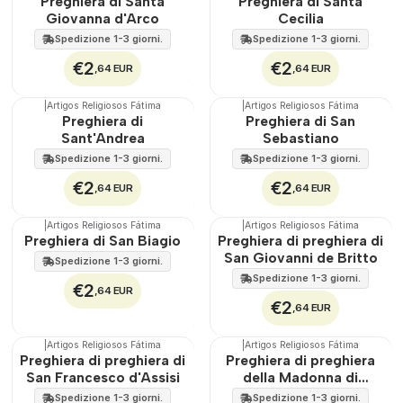
Preghiera di Santa
Preghiera di Santa
Giovanna d'Arco
Cecilia
Spedizione 1-3 giorni.
Spedizione 1-3 giorni.
€2
€2
,64 EUR
,64 EUR
|
Artigos Religiosos Fátima
|
Artigos Religiosos Fátima
Preghiera di
Preghiera di San
Sant'Andrea
Sebastiano
Spedizione 1-3 giorni.
Spedizione 1-3 giorni.
€2
€2
,64 EUR
,64 EUR
|
Artigos Religiosos Fátima
|
Artigos Religiosos Fátima
Preghiera di San Biagio
Preghiera di preghiera di
San Giovanni de Britto
Spedizione 1-3 giorni.
Spedizione 1-3 giorni.
€2
,64 EUR
€2
,64 EUR
|
Artigos Religiosos Fátima
|
Artigos Religiosos Fátima
Preghiera di preghiera di
Preghiera di preghiera
San Francesco d'Assisi
della Madonna di
Aparecida
Spedizione 1-3 giorni.
Spedizione 1-3 giorni.