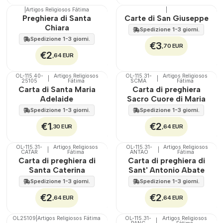
|
Artigos Religiosos Fátima
|
🇵🇹
100%
Preghiera di Santa
Carte di San Giuseppe
Chiara
Spedizione 1-3 giorni.
Spedizione 1-3 giorni.
€3
,70 EUR
€2
,64 EUR
OL-115.40-
Artigos Religiosos
OL-115.31-
Artigos Religiosos
|
|
25105
Fátima
SCMA
Fátima
Carta di Santa Maria
Carta di preghiera
Adelaide
Sacro Cuore di Maria
Spedizione 1-3 giorni.
Spedizione 1-3 giorni.
€1
€2
,30 EUR
,64 EUR
OL-115.31-
Artigos Religiosos
OL-115.31-
Artigos Religiosos
|
|
CATAR
Fátima
ANTAO
Fátima
Carta di preghiera di
Carta di preghiera di
Santa Caterina
Sant' Antonio Abate
Spedizione 1-3 giorni.
Spedizione 1-3 giorni.
€2
€2
,64 EUR
,64 EUR
OL25109
|
Artigos Religiosos Fátima
OL-115.31-
Artigos Religiosos
|