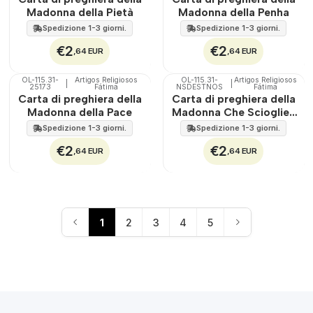
Madonna della Pietà
Madonna della Penha
Spedizione 1-3 giorni.
Spedizione 1-3 giorni.
€2
€2
,64 EUR
,64 EUR
OL-115.31-
Artigos Religiosos
OL-115.31-
Artigos Religiosos
|
|
25173
Fátima
NSDESTNOS
Fátima
Carta di preghiera della
Carta di preghiera della
Madonna della Pace
Madonna Che Scioglie i
Nodi
Spedizione 1-3 giorni.
Spedizione 1-3 giorni.
€2
€2
,64 EUR
,64 EUR
1
2
3
4
5