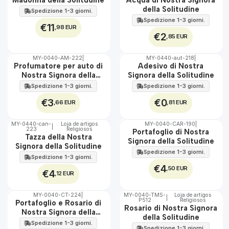
100%
della Solitudine
Spedizione 1-3 giorni.
Spedizione 1-3 giorni.
€11
,98 EUR
€2
,85 EUR
MY-0040-AM-222
|
MY-0440-aut-218
|
🇵🇹
🇵🇹
Profumatore per auto di
Adesivo di Nostra
100%
100%
Nostra Signora della
Signora della Solitudine
Solitudine
Spedizione 1-3 giorni.
Spedizione 1-3 giorni.
€3
€0
,66 EUR
,81 EUR
MY-0440-can-
Loja de artigos
MY-0040-CAR-190
|
|
223
Religiosos
🇵🇹
🇵🇹
Portafoglio di Nostra
Tazza della Nostra
100%
100%
Signora della Solitudine
Signora della Solitudine
Spedizione 1-3 giorni.
Spedizione 1-3 giorni.
€4
,50 EUR
€4
,12 EUR
MY-0040-CT-224
|
MY-0040-TMS-
Loja de artigos
|
P512
Religiosos
🇵🇹
🇵🇹
Portafoglio e Rosario di
Rosario di Nostra Signora
100%
100%
Nostra Signora della
della Solitudine
Solitudine
Spedizione 1-3 giorni.
Spedizione 1-3 giorni.