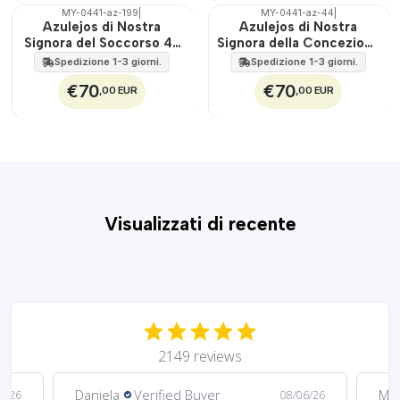
MY-0441-az-199
|
MY-0441-az-44
|
🇵🇹
🇵🇹
Azulejos di Nostra
Azulejos di Nostra
100%
100%
Signora del Soccorso 45
Signora della Concezione
EST.
EST.
cm x 60 cm
45 cm x 60 cm
Spedizione 1-3 giorni.
Spedizione 1-3 giorni.
€70
€70
,00 EUR
,00 EUR
Visualizzati di recente
2149 reviews
Daniela
Verified Buyer
Ma
6/26
08/06/26