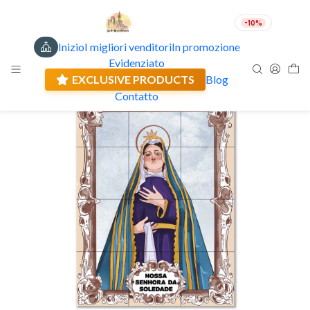
-10%
Inizio
I migliori venditori
In promozione
IT
EUR
Evidenziato
Spedizione attuale: 0.00 €
🇵🇹
PRODOTTO IN PORTOGALLO
EXCLUSIVE PRODUCTS
Blog
ESTERNO
Contatto