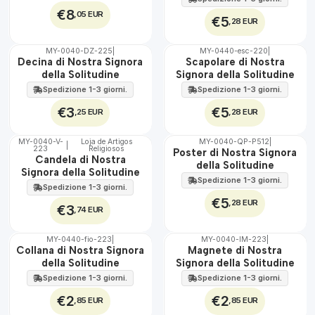
€8
,05 EUR
€5
,28 EUR
MY-0040-DZ-225
|
MY-0440-esc-220
|
🇵🇹
🇵🇹
Decina di Nostra Signora
Scapolare di Nostra
100%
100%
della Solitudine
Signora della Solitudine
Spedizione 1-3 giorni.
Spedizione 1-3 giorni.
€3
€5
,25 EUR
,28 EUR
MY-0040-V-
Loja de Artigos
MY-0040-QP-P512
|
|
223
Religiosos
🇵🇹
🇵🇹
Poster di Nostra Signora
Candela di Nostra
100%
100%
della Solitudine
Signora della Solitudine
Spedizione 1-3 giorni.
Spedizione 1-3 giorni.
€5
,28 EUR
€3
,74 EUR
MY-0440-fio-223
|
MY-0040-IM-223
|
🇵🇹
🇵🇹
Collana di Nostra Signora
Magnete di Nostra
100%
100%
della Solitudine
Signora della Solitudine
Spedizione 1-3 giorni.
Spedizione 1-3 giorni.
€2
€2
,85 EUR
,85 EUR