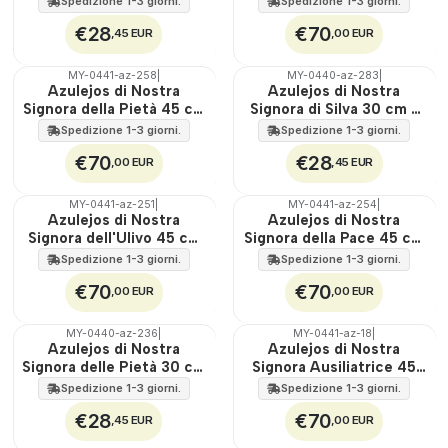
Spedizione 1-3 giorni.
Spedizione 1-3 giorni.
€28
€70
,45 EUR
,00 EUR
MY-0441-az-258
|
MY-0440-az-283
|
🇵🇹
🇵🇹
Azulejos di Nostra
Azulejos di Nostra
100%
100%
Signora della Pietà 45 cm
Signora di Silva 30 cm x
EST.
EST.
x 60 cm
45 cm
Spedizione 1-3 giorni.
Spedizione 1-3 giorni.
€70
€28
,00 EUR
,45 EUR
MY-0441-az-251
|
MY-0441-az-254
|
🇵🇹
🇵🇹
Azulejos di Nostra
Azulejos di Nostra
100%
100%
Signora dell'Ulivo 45 cm
Signora della Pace 45 cm
EST.
EST.
x 60 cm
x 60 cm
Spedizione 1-3 giorni.
Spedizione 1-3 giorni.
€70
€70
,00 EUR
,00 EUR
MY-0440-az-236
|
MY-0441-az-18
|
🇵🇹
🇵🇹
Azulejos di Nostra
Azulejos di Nostra
100%
100%
Signora delle Pietà 30 cm
Signora Ausiliatrice 45
EST.
EST.
x 45 cm
cm x 60 cm
Spedizione 1-3 giorni.
Spedizione 1-3 giorni.
€28
€70
,45 EUR
,00 EUR