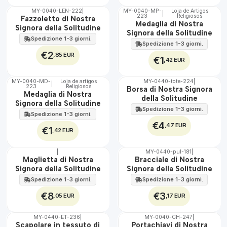
MY-0040-LEN-222
|
MY-0040-MP-
Loja de Artigos
|
223
Religiosos
🇵🇹
🇵🇹
Fazzoletto di Nostra
Medaglia di Nostra
100%
100%
Signora della Solitudine
Signora della Solitudine
Spedizione 1-3 giorni.
Spedizione 1-3 giorni.
€2
,85 EUR
€1
,42 EUR
MY-0040-MD-
Loja de artigos
MY-0440-tote-224
|
|
223
Religiosos
🇵🇹
🇵🇹
Borsa di Nostra Signora
Medaglia di Nostra
100%
100%
della Solitudine
Signora della Solitudine
Spedizione 1-3 giorni.
Spedizione 1-3 giorni.
€4
,47 EUR
€1
,42 EUR
|
MY-0440-pul-181
|
🇵🇹
🇵🇹
Maglietta di Nostra
Bracciale di Nostra
100%
100%
Signora della Solitudine
Signora della Solitudine
Spedizione 1-3 giorni.
Spedizione 1-3 giorni.
€8
€3
,05 EUR
,17 EUR
MY-0440-ET-236
|
MY-0040-CH-247
|
🇵🇹
🇵🇹
Scapolare in tessuto di
Portachiavi di Nostra