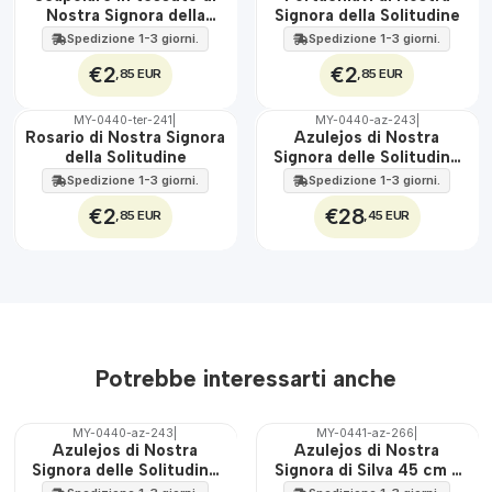
100%
100%
Nostra Signora della
Signora della Solitudine
ACQUA
Solitudine
Spedizione 1-3 giorni.
Spedizione 1-3 giorni.
€2
€2
,85 EUR
,85 EUR
MY-0440-ter-241
|
MY-0440-az-243
|
🇵🇹
🇵🇹
Rosario di Nostra Signora
Azulejos di Nostra
100%
100%
della Solitudine
Signora delle Solitudine
EST.
30 cm x 45 cm
Spedizione 1-3 giorni.
Spedizione 1-3 giorni.
€2
€28
,85 EUR
,45 EUR
Potrebbe interessarti anche
MY-0440-az-243
|
MY-0441-az-266
|
🇵🇹
🇵🇹
Azulejos di Nostra
Azulejos di Nostra
100%
100%
Signora delle Solitudine
Signora di Silva 45 cm x
EST.
EST.
30 cm x 45 cm
60 cm