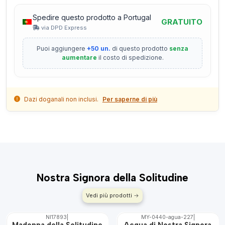
Spedire questo prodotto a Portugal
GRATUITO
via DPD Express
Puoi aggiungere
+50 un.
di questo prodotto
senza
aumentare
il costo di spedizione.
Dazi doganali non inclusi.
Per saperne di più
Nostra Signora della Solitudine
Vedi più prodotti
NI17893
|
MY-0440-agua-227
|
Non disponibile
🇵🇹
Madonna della Solitudine
Acqua di Nostra Signora