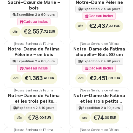
🇵🇹
🇵🇹
Sacré-Cœur de Marie -
Notre-Dame Pèlerine
EXCLUSIF
bois
Expédition 2 à 60 jours
Expédition 2 à 60 jours
Cadeau inclus
Cadeau inclus
€2.437
,33 EUR
dès
€2.557
,72 EUR
dès
|
Nossa Senhora de Fátima
|
Nossa Senhora de Fátima
🇵🇹
100%
🇵🇹
100%
Notre-Dame de Fatima
Notre-Dame de Fatima
EXCLUSIF
TOP
Pèlerine - en bois
chapelle- Bois 80 cm
Expédition 2 à 60 jours
Expédition 2 à 60 jours
Cadeau inclus
Cadeau inclus
€1.363
€2.451
,41 EUR
,00 EUR
dès
dès
|
Nossa Senhora de Fátima
|
Nossa Senhora de Fátima
Notre-Dame de Fatima
Notre-Dame de Fatima
et les trois petits
et les trois petits
bergers - bois
bergers - bois
Expédition 2 à 10 jours
Expédition 2 à 10 jours
€78
€74
,00 EUR
,00 EUR
dès
dès
|
Nossa Senhora de Fátima
|
Nossa Senhora de Fátima