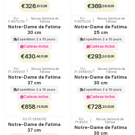
€326
€369
,10 EUR
,58 EUR
FU-
Nossa Senhora de
FU-
Nossa Senhora de
|
|
🇵🇹
100%
🇵🇹
100%
I1.8070/30
Fátima
I1.8070/25
Fátima
Notre-Dame de Fatima
Notre-Dame de Fatima
30 cm
25 cm
Expédition 2 à 10 jours
Expédition 2 à 10 jours
Cadeau inclus
Cadeau inclus
€430
€293
,46 EUR
,50 EUR
FU-
Nossa Senhora de
FU-
Nossa Senhora de
|
|
🇵🇹
100%
🇵🇹
100%
F1.3998/01
Fátima
F1.3998/00
Fátima
Notre-Dame de Fatima
Notre-Dame de Fatima
37 cm
30 cm
Expédition 2 à 10 jours
Expédition 2 à 10 jours
Cadeau inclus
Cadeau inclus
€858
€728
,74 EUR
,30 EUR
FU-F1.3996/01
|
FU-
Nossa Senhora de
|
🇵🇹
100%
🇵🇹
100%
F1.8003
Fátima
Notre-Dame de Fatima
Notre-Dame de Fatima
37 cm
30 cm