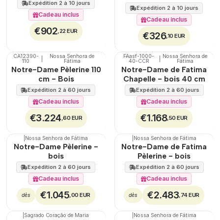
Expédition 2 à 10 jours
Expédition 2 à 10 jours
Cadeau inclus
Cadeau inclus
€902
,22 EUR
€326
,10 EUR
CA12390-
Nossa Senhora de
FAasf-1000-
Nossa Senhora de
|
|
🇵🇹
100%
🇵🇹
100%
110
Fátima
40-CCR
Fátima
Notre-Dame Pèlerine 110
Notre-Dame de Fatima
EXCLUSIF
TOP
cm - Bois
Chapelle - bois 40 cm
TOP
Expédition 2 à 60 jours
Expédition 2 à 60 jours
Cadeau inclus
Cadeau inclus
€3.224
€1.168
,60 EUR
,50 EUR
|
Nossa Senhora de Fátima
|
Nossa Senhora de Fátima
🇵🇹
100%
🇵🇹
100%
Notre-Dame Pèlerine -
Notre-Dame de Fatima
EXCLUSIF
bois
Pèlerine - bois
Expédition 2 à 60 jours
Expédition 2 à 60 jours
Cadeau inclus
Cadeau inclus
€1.045
€2.483
,00 EUR
,74 EUR
dès
dès
|
Sagrado Coração de Maria
|
Nossa Senhora de Fátima
100%
100%