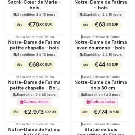
Sacré-Cœur de Marie -
Notre-Dame de Fatima
bois
- bois
Expédition 2 à 10 jours
Expédition 2 à 10 jours
€70
€63
,00 EUR
,80 EUR
dès
dès
|
Nossa Senhora de Fátima
|
Nossa Senhora de Fátima
Notre-Dame de Fatima
Notre-Dame de Fatima
petite chapelle - bois
avec couronne - bois
Expédition 2 à 10 jours
Expédition 2 à 10 jours
€68
€44
,00 EUR
,60 EUR
dès
dès
|
Nossa Senhora de Fátima
|
Nossa Senhora de Fátima
🇵🇹
100%
🇵🇹
100%
Notre-Dame de Fatima
Notre-Dame de Fatima
TOP
Pas disponible
petite chapelle - Bois
- bois 30 cm
105 cm
Expédition 2 à 60 jours
Expédition 1 à 3 jours
Cadeau inclus
Cadeau inclus
€2.973
€774
,50 EUR
,14 EUR
dès
dès
|
Nossa Senhora de Fátima
|
Nossa Senhora de Fátima
🇵🇹
100%
Notre-Dame de Fatima
Statue en bois