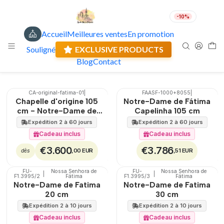
-10%
Accueil
Meilleures ventes
En promotion
Wood statues of Our Lady of Fatima
FR
EUR
Expédition actuelle: 0.00 €
Souligné
EXCLUSIVE PRODUCTS
Blog
Contact
Filtres
CA-original-fatima-01
|
FAASF-1000+8055
|
🇵🇹
100%
🇵🇹
100%
Chapelle d'origine 105
Notre-Dame de Fátima
EXCLUSIF
TOP
cm - Notre-Dame de
Capelinha 105 cm
Fatima
Expédition 2 à 60 jours
Expédition 2 à 60 jours
Cadeau inclus
Cadeau inclus
€3.600
€3.786
,00 EUR
,51 EUR
dès
FU-
Nossa Senhora de
FU-
Nossa Senhora de
|
|
🇵🇹
100%
🇵🇹
100%
F1.3995/2
Fátima
F1.3995/3
Fátima
Notre-Dame de Fatima
Notre-Dame de Fatima
20 cm
30 cm
Expédition 2 à 10 jours
Expédition 2 à 10 jours
Cadeau inclus
Cadeau inclus