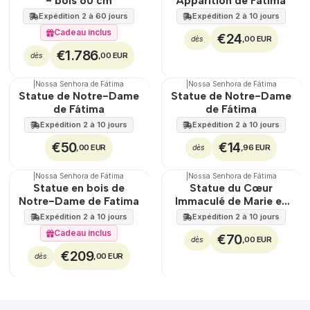
- bois 60 cm
Apparition de Fatima
Expédition 2 à 60 jours
Expédition 2 à 10 jours
Cadeau inclus
€24
,00 EUR
dès
€1.786
,00 EUR
dès
|
Nossa Senhora de Fátima
|
Nossa Senhora de Fátima
Statue de Notre-Dame
Statue de Notre-Dame
de Fátima
de Fátima
Expédition 2 à 10 jours
Expédition 2 à 10 jours
€50
€14
,00 EUR
,96 EUR
dès
|
Nossa Senhora de Fátima
|
Nossa Senhora de Fátima
Statue en bois de
Statue du Cœur
Notre-Dame de Fatima
Immaculé de Marie en
bois
Expédition 2 à 10 jours
Expédition 2 à 10 jours
Cadeau inclus
€70
,00 EUR
dès
€209
,00 EUR
dès