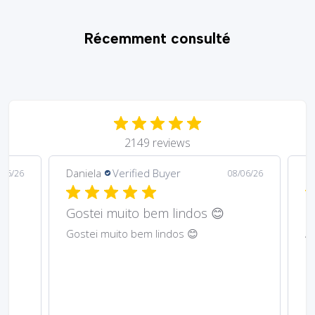
Récemment consulté
2149 reviews
Daniela
Verified Buyer
Ma
6/26
08/06/26
Gostei muito bem lindos 😊
Har
Gostei muito bem lindos 😊
Abs